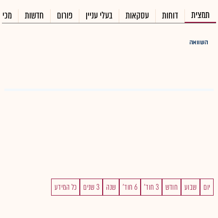
תמצית
דוחות
עסקאות
בעלי עניין
פורום
חדשות
מכיר
השוואה
יום
שבוע
חודש
3 חוד'
6 חוד'
שנה
3 שנים
כל המידע