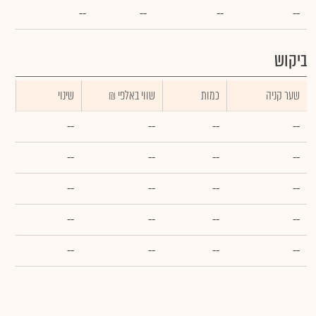
--
--
--
--
ביקוש
שער קניה
כמות
₪ שווי באלפי
שינוי
--
--
--
--
--
--
--
--
--
--
--
--
--
--
--
--
--
--
--
--