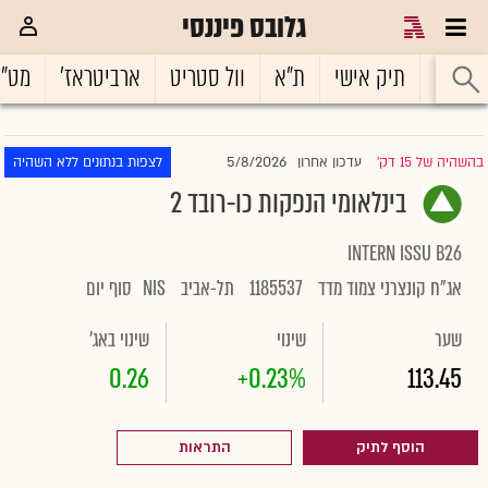
גלובס פיננסי
ראשי
תיק אישי
ת"א
וול סטריט
ארביטראז'
מט"
5/8/2026
בהשהיה של 15 דק'
עדכון אחרון
לצפות בנתונים ללא השהיה
|
בינלאומי הנפקות כו-רובד 2
INTERN ISSU B26
אג"ח קונצרני צמוד מדד
1185537
תל-אביב
NIS
סוף יום
שער
שינוי
שינוי באג'
0.26
+0.23%
113.45
הוסף לתיק
התראות