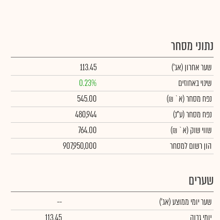
נתוני מסחר
שער אחרון
(אג')
113.45
שינוי באחוזים
0.23%
נפח מסחר
(א` ₪)
545.00
נפח מסחר
(ע"נ)
480,944
שווי שוק
(א` ₪)
764.00
הון רשום למסחר
907,950,000
שערים
שער יומי ממוצע
(אג')
--
יומי גבוה
113.45