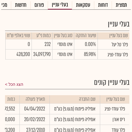
בעלי עניין
תמצית
דוחות
עסקאות
פורום
חדשות
מכיר
בעלי עניין
שם בעל עניין
שיעור החזקה
סוג בעל עניין
כמות ני"ע
שווי באלפי ש"ח
0.00%
אינו מוסדי
232
0
פלר טל יעל
85.98%
אינו מוסדי
24,097,790
428,200
פלר עודד-נציג
בעלי עניין קונים
הצג הכל
שם בעל עניין
שם החברה
תאריך פעולה
כמות
פלר עודד-נציג
אמיליה פיתוח (מ.עו.פ) בע"מ
04/04/2022
792,552
ריס אורן
אמיליה פיתוח (מ.עו.פ) בע"מ
20/02/2022
1,320,000
פלר עודד
אמיליה פיתוח (מ.עו.פ) בע"מ
27/12/2010
173,200