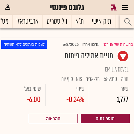
גלובס פיננסי
ראשי
תיק אישי
ת"א
וול סטריט
ארביטראז'
מט"
6/8/2026
בהשהיה של 15 דק'
עדכון אחרון
לצפות בנתונים ללא השהיה
|
מניית אמיליה פיתוח
EMILIA DEVEL
מניה
589010
תל-אביב
NIS
סוף יום
שער
שינוי
שינוי באג'
-6.00
-0.34%
1,777
הוסף לתיק
התראות