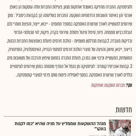
ולוגיסטיקה. החברה מחזיקה באשכול אחזקות מגוון. פעילות החברות שלה עוסקות הן באופן
אורגני והן באיתור והשבחת הזדמנויות השקעה. החברות בשליטתה הן: 1.קבוצת כימוביל : מתן
שירותים לתעשייה לאורך שרשרת האספקה במספר תחומים – ייבוא, ייצור, והפצת חומרי גלם.
הובלת כביש מתמחה. פינוי, טיפול וניהול פסולת. שירותי בקרה, פיקוח, לווי טכנולוגי-הנדסי
ובדיקות מעבדה. 2.קבוצת מנדלסון תשתיות - הולכת זורמים פועלת באמצעות החברות הבנות,
בייצור, ייבוא, שיווק והפצה של מוצרי הולכת זורמים לתחומי הבנייה, האינסטלציה, הסניטציה,
התשתיות, התעשייה וכיבוי אש. כמו כן, פועלת החברה בתחום שיפוץ והרכבה של משאבות מים.
3. קבוצת אוברסיז קומרס : לוגיסטיקה מן הנמל אל המדף מתמחה במתן שירותים לוגיסטיים
כוללים לאורך שרשרת האספקה. בנוסף לאמיליה פיתוח מותג פרטי למוצרי קוסמטיקה..
ענף:
חברות השקעה ואחזקות
חדשות
מנהל ההשקעות שממליץ על מניה שהיא "כמו לקנות
בונקר"