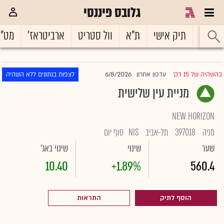
גלובס פיננסי
ראשי
תיק אישי
ת"א
וול סטריט
ארביטראז'
מט"
6/8/2026
בהשהיה של 15 דק'
עדכון אחרון
לצפות בנתונים ללא השהיה
|
מניית עין שלישית
NEW HORIZON
מניה
397018
תל-אביב
NIS
סוף יום
שער
שינוי
שינוי באג'
10.40
+1.89%
560.4
הוסף לתיק
התראות