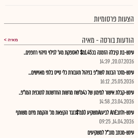
הצעות פרסומיות
הודעות בורסה - מאיה
מאיה
עינש-בת קיבלה הזמנה בכ1.45מ$ לאספקת מע' לגילוי וזיהוי רחפנים..
20.07.2026, 14:39
עינש-מזכר הבנות לשת"פ בניהול תעבורת כלי טייס בלתי מאוישים...
25.05.2026, 16:12
עינש-קבלת אישור למימון של כ4מ'שח מרשות החדשנות לתוכנית המו"פ..
23.04.2026, 14:58
עינש-ולחבEחA לביעוAתשקיע 10מ'$כנגד הקצאת מנ' והקמת מיזם משותף
14.04.2026, 09:25
עינש-מכתב מנכ"ל למשקיעים