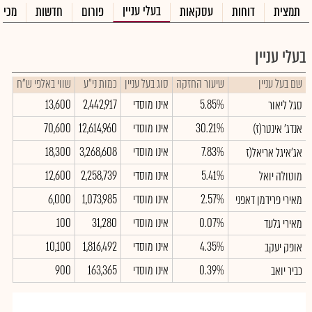
בעלי עניין
תמצית
דוחות
עסקאות
פורום
חדשות
מכיר
בעלי עניין
שם בעל עניין
שיעור החזקה
סוג בעל עניין
כמות ני"ע
שווי באלפי ש"ח
5.85%
אינו מוסדי
2,442,917
13,600
סגל ליאור
30.21%
אינו מוסדי
12,614,960
70,600
אנדג' אינטר(ז)
7.83%
אינו מוסדי
3,268,608
18,300
אג'איגל אריאל(ז
5.41%
אינו מוסדי
2,258,739
12,600
מוטולה יואל
2.57%
אינו מוסדי
1,073,985
6,000
מאירי פרידמן דאפני
0.07%
אינו מוסדי
31,280
100
מאירי גלעד
4.35%
אינו מוסדי
1,816,492
10,100
אופק יעקב
0.39%
אינו מוסדי
163,365
900
כביר יואב