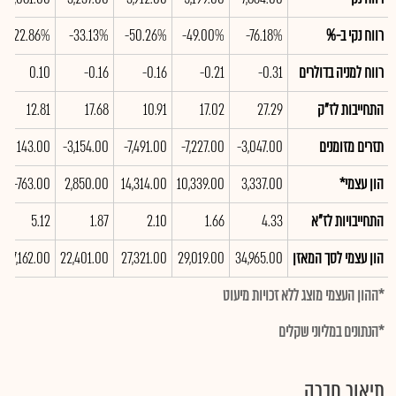
רווח נקי ב-%
-76.18%
-49.00%
-50.26%
-33.13%
22.86%
רווח למניה בדולרים
-0.31
-0.21
-0.16
-0.16
0.10
התחייבות לז"ק
27.29
17.02
10.91
17.68
12.81
תזרים מזומנים
-3,047.00
-7,227.00
-7,491.00
-3,154.00
143.00
הון עצמי*
3,337.00
10,339.00
14,314.00
2,850.00
-763.00
התחייבויות לז"א
4.33
1.66
2.10
1.87
5.12
הון עצמי לסך המאזן
34,965.00
29,019.00
27,321.00
22,401.00
17,162.00
*ההון העצמי מוצג ללא זכויות מיעוט
*הנתונים במליוני שקלים
תיאור חברה