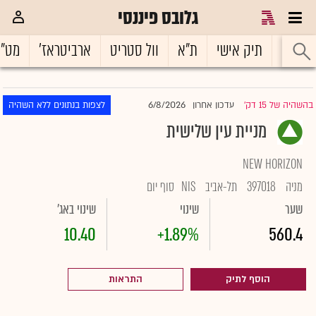
גלובס פיננסי
ראשי
תיק אישי
ת"א
וול סטריט
ארביטראז'
מט"
6/8/2026
בהשהיה של 15 דק'
עדכון אחרון
לצפות בנתונים ללא השהיה
|
מניית עין שלישית
NEW HORIZON
מניה
397018
תל-אביב
NIS
סוף יום
שער
שינוי
שינוי באג'
10.40
+1.89%
560.4
הוסף לתיק
התראות