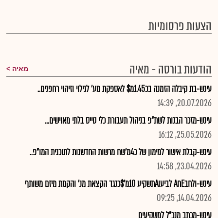
הצעות פרסומיות
הודעות בורסה - מאיה
מאיה
עינש-בת קיבלה הזמנה בכ1.45מ$ לאספקת מע' לגילוי וזיהוי רחפנים..
20.07.2026, 14:39
עינש-מזכר הבנות לשת"פ בניהול תעבורת כלי טייס בלתי מאוישים...
25.05.2026, 16:12
עינש-קבלת אישור למימון של כ4מ'שח מרשות החדשנות לתוכנית המו"פ..
23.04.2026, 14:58
עינש-ולחבEחA לביעוAתשקיע 10מ'$כנגד הקצאת מנ' והקמת מיזם משותף
14.04.2026, 09:25
עינש-מכתב מנכ"ל למשקיעים