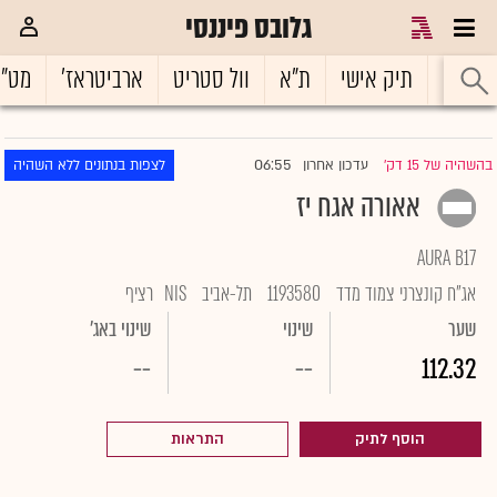
גלובס פיננסי
ראשי
תיק אישי
ת"א
וול סטריט
ארביטראז'
מט"
06:55
בהשהיה של 15 דק'
עדכון אחרון
לצפות בנתונים ללא השהיה
|
אאורה אגח יז
AURA B17
אג"ח קונצרני צמוד מדד
1193580
תל-אביב
NIS
רציף
שער
שינוי
שינוי באג'
--
--
112.32
הוסף לתיק
התראות