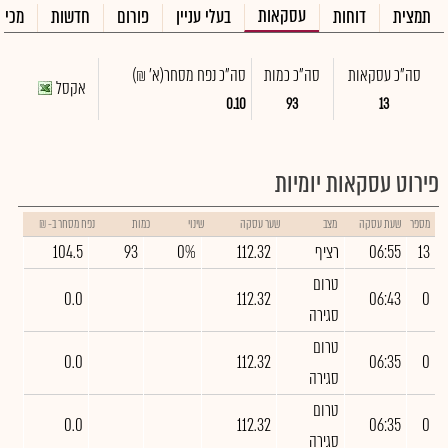
עסקאות
תמצית
דוחות
בעלי עניין
פורום
חדשות
מכיר
סה"כ עסקאות
סה"כ כמות
סה"כ נפח מסחר
(א' ₪)
אקסל
0.10
93
13
פירוט עסקאות יומיות
מספר
שעת עסקה
מצב
שער עסקה
שינוי
כמות
נפח מסחר ב- ₪
13
06:55
רציף
112.32
0%
93
104.5
טרום
0.0
112.32
06:43
0
סגירה
טרום
0.0
112.32
06:35
0
סגירה
טרום
0.0
112.32
06:35
0
סגירה