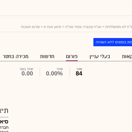
"ח לא-ממשלתיות
>
אג"ח קונצרני צמוד מט"ח
>
סיאון אגח א
> פורום תגובות
ות בנתונים ללא השהיה
אות
בעלי עניין
פורום
חדשות
מכירה בחסר
שער
שינוי
שינוי באג'
0.00
0.00%
84
תיא
סיאו
חברה 