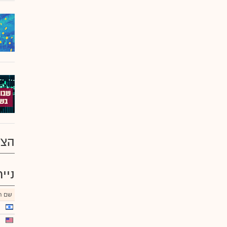
הצע
ניי
שם הנ