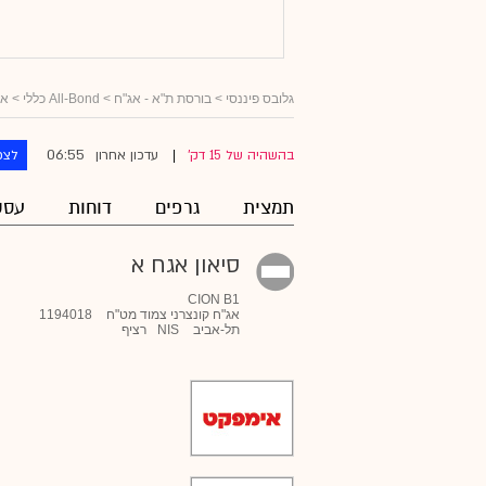
גלובס פיננסי
>
בורסת ת"א - אג"ח
>
All-Bond כללי
>
אג
06:55
בהשהיה של 15 דק'
עדכון אחרון
לצפ
|
תמצית
גרפים
דוחות
עסק
סיאון אגח א
CION B1
אג"ח קונצרני צמוד מט"ח
1194018
תל-אביב
NIS
רציף