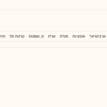
ארביטראז'
אופציות
מט"ח
אג"ח
ק. נאמנות
קרנות סל
חוזי