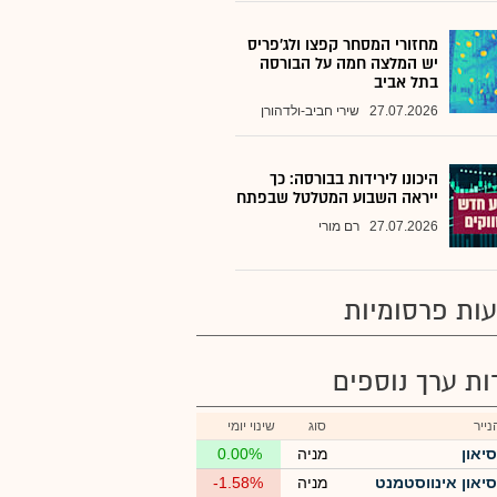
מחזורי המסחר קפצו ולג'פריס
יש המלצה חמה על הבורסה
בתל אביב
27.07.2026
שירי חביב-ולדהורן
היכונו לירידות בבורסה: כך
ייראה השבוע המטלטל שבפתח
27.07.2026
רם מורי
ות פרסומיות
רות ערך נוספים
ייר
סוג
שינוי יומי
סיאון
מניה
0.00%
סיאון אינווסטמנט
מניה
-1.58%