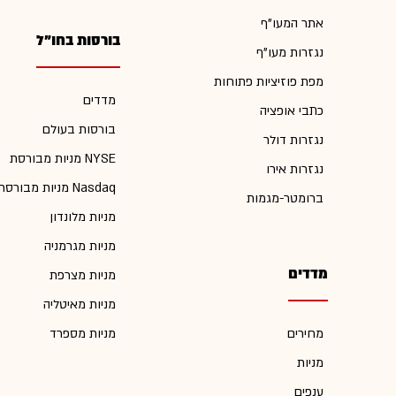
אתר המעו"ף
בורסות בחו"ל
נגזרות מעו"ף
מפת פוזיציות פתוחות
מדדים
כתבי אופציה
בורסות בעולם
נגזרות דולר
מניות מבורסת NYSE
נגזרות אירו
מניות מבורסת Nasdaq
ברומטר-מגמות
מניות מלונדון
מניות מגרמניה
מדדים
מניות מצרפת
מניות מאיטליה
מחירים
מניות מספרד
מניות
ענפים