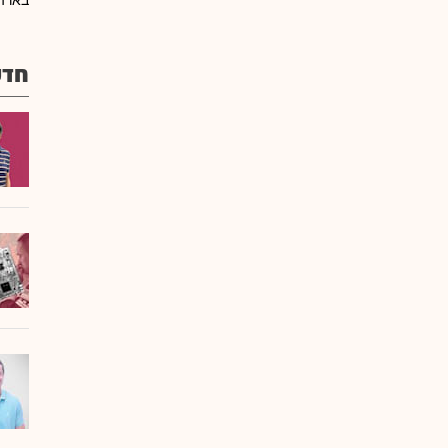
בארה"
חדש