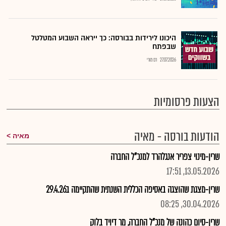
היכונו לירידות בבורסה: כך ייראה השבוע המטלטל
שבפתח
27.07.2026
רם מורי
הצעות פרסומיות
הודעות בורסה - מאיה
מאיה
שרין-מינוי צפריר אנגלהרד למנכ"ל החברה
13.05.2026, 17:51
שרין-מצגת שהוצגה באסיפה הכללית השנתית שהתקיימה ב29.4.26
30.04.2026, 08:25
שרין-סיום כהונה של מנכ"ל החברה, מר דיויד בלוק