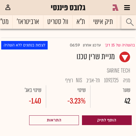
גלובס פיננסי
ראשי
תיק אישי
ת"א
וול סטריט
ארביטראז'
מט"
06:59
בהשהיה של 15 דק'
עדכון אחרון
לצפות בנתונים ללא השהיה
|
מניית שרין טכנו
SARINE TECH
מניה
1092725
תל-אביב
NIS
רציף
שער
שינוי
שינוי באג'
-1.40
-3.23%
42
הוסף לתיק
התראות