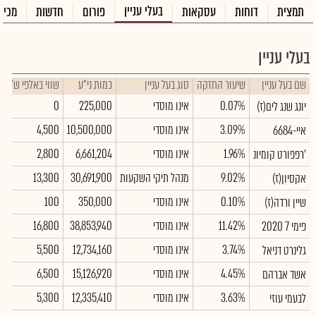
בעלי עניין
תמצית
דוחות
עסקאות
פורום
חדשות
מכיר
בעלי עניין
שם בעל עניין
שיעור החזקה
סוג בעל עניין
כמות ני"ע
שווי באלפי ש"ח
0.07%
אינו מוסדי
225,000
0
יונג שנג לים(ז)
3.09%
אינו מוסדי
10,500,000
4,500
איי-6684
1.96%
אינו מוסדי
6,661,204
2,800
רפפורט קומיונ'
9.02%
מנהל תיקי השקעות
30,691,900
13,300
אקסיון(ז)
0.10%
אינו מוסדי
350,000
100
שיין ורדה(ז)
11.42%
אינו מוסדי
38,853,940
16,800
פימי 7 2020
3.74%
אינו מוסדי
12,734,160
5,500
גלינרט דניאל
4.45%
אינו מוסדי
15,126,920
6,500
אשד אברהם
3.63%
אינו מוסדי
12,335,410
5,300
לבעמי עוזי