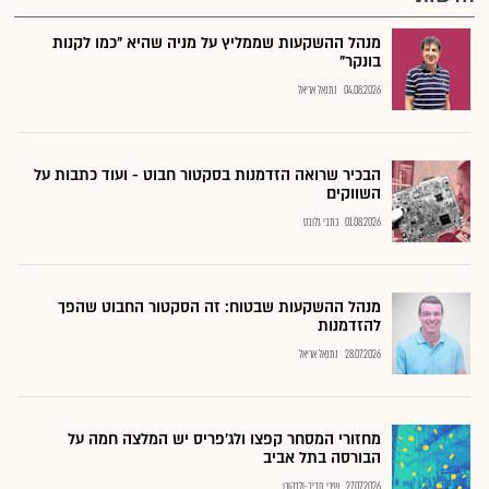
מנהל ההשקעות שממליץ על מניה שהיא "כמו לקנות
בונקר"
04.08.2026
נתנאל אריאל
הבכיר שרואה הזדמנות בסקטור חבוט - ועוד כתבות על
השווקים
01.08.2026
כתבי גלובס
מנהל ההשקעות שבטוח: זה הסקטור החבוט שהפך
להזדמנות
28.07.2026
נתנאל אריאל
מחזורי המסחר קפצו ולג'פריס יש המלצה חמה על
הבורסה בתל אביב
27.07.2026
שירי חביב-ולדהורן