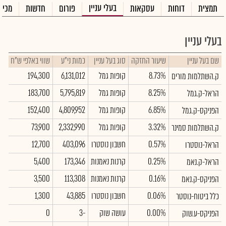
בעלי עניין
תמצית
דוחות
עסקאות
פורום
חדשות
מכיר
בעלי עניין
שם בעל עניין
שיעור החזקה
סוג בעל עניין
כמות ני"ע
שווי באלפי ש"ח
8.73%
קופות גמל
6,131,012
194,300
ק.השתלמות מורים
8.25%
קופות גמל
5,795,819
183,700
הראל-ק.גמל
6.85%
קופות גמל
4,809,952
152,400
הפניקס-ק.גמל
3.32%
קופות גמל
2,332,990
73,900
ק.השתלמות סמינר
0.57%
חשבון נוסטרו
403,096
12,700
הראל-נוסטרו
0.25%
קרנות נאמנות
173,346
5,400
הראל-ק.נאמ
0.16%
קרנות נאמנות
113,308
3,500
הפניקס-ק.נאמ
0.06%
חשבון נוסטרו
43,885
1,300
כלל ביטוח-נוסטר
0.00%
עושה שוק
-3
0
הפניקס-ע.שוק