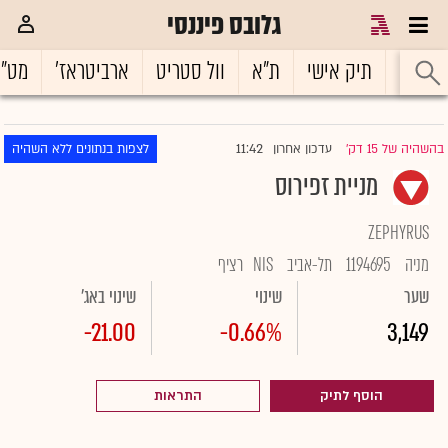
גלובס פיננסי
ראשי
תיק אישי
ת"א
וול סטריט
ארביטראז'
מט"
11:42
בהשהיה של 15 דק'
עדכון אחרון
לצפות בנתונים ללא השהיה
|
מניית זפירוס
ZEPHYRUS
מניה
1194695
תל-אביב
NIS
רציף
שער
שינוי
שינוי באג'
-21.00
-0.66%
3,149
הוסף לתיק
התראות