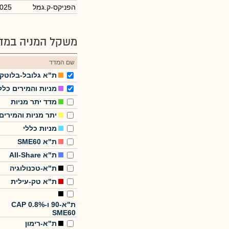
הפניקס-ק.גמל
2025
משקל המניה במדד
שם המדד
ת"א גלובל-בלוטק
מניות והמירים כלל
מדד יתר מניות
יתר מניות והמירים
מניות כללי
ת"א SME60
ת"א All-Share
ת"א-טכנולוגיה
ת"א טק-עילית
ת"א-90 ו-CAP 0.8%
SME60
ת"א-רימון