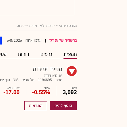
גלובס פיננסי
>
בורסת ת"א - מניות
> זפירוס
6/8/2026
בהשהיה של 15 דק'
עדכון אחרון
|
תמצית
גרפים
דוחות
עסק
מניית זפירוס
ZEPHYRUS
מניה
1194695
תל-אביב
NIS
סוף יום
שער
שינוי
שינוי באג'
-17.00
-0.55%
3,092
הוסף לתיק
התראות