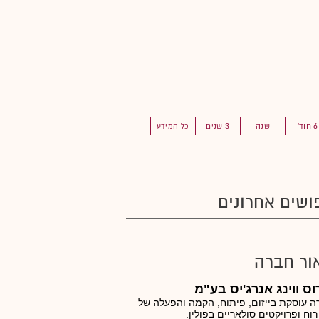
6 חוד'
שנה
3 שנים
כל המידע
ושים אחרונים
ור חברה
וס ווינג אנרג'יס בע"מ
 עוסקת בייזום, פיתוח, הקמה והפעלה של
רוח ופרויקטים סולאריים בפולין.