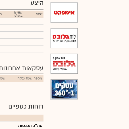
היצע
₪ שווי
שינוי
כ
באלפי
--
--
--
--
--
--
--
--
--
--
--
--
--
--
--
עסקאות אחרונות
מספר
שעת עסקה
שער
דוחות כספיים
סה"כ הכנסות