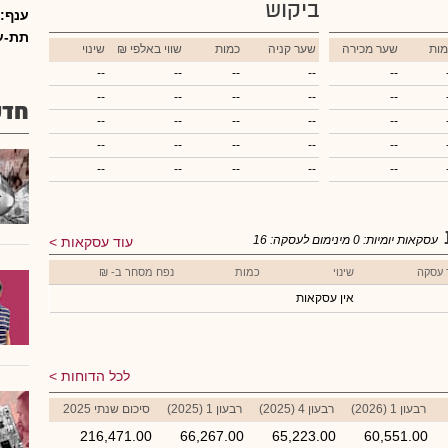
ביקוש
ענף:
תת-ע
מות
שער מכירה
שער קניה
כמות
₪ שווי באלפי
שינוי
--
--
--
--
--
--
--
--
--
--
חדש
--
--
--
--
--
--
--
--
--
--
--
--
--
--
--
עסקאות יומיות:
0
מינימום לעסקה:
16
עוד עסקאות
 עסקה
שינוי
כמות
נפח מסחר ב- ₪
אין עסקאות
לכל הדוחות
רבעון 1 (2026)
רבעון 4 (2025)
רבעון 1 (2025)
סיכום שנתי 2025
216,471.00
66,267.00
65,223.00
60,551.00