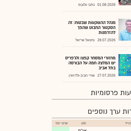
01.08.2026
כתבי גלובס
מנהל ההשקעות שבטוח: זה
הסקטור החבוט שהפך
להזדמנות
28.07.2026
נתנאל אריאל
מחזורי המסחר קפצו ולג'פריס
יש המלצה חמה על הבורסה
בתל אביב
27.07.2026
שירי חביב-ולדהורן
ות פרסומיות
רות ערך נוספים
ייר
סוג
שינוי יומי
אג"ח