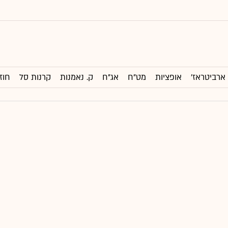
ארביטראז'
אופציות
מט"ח
אג"ח
ק. נאמנות
קרנות סל
חוז