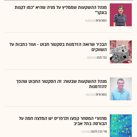
מנהל ההשקעות שממליץ על מניה שהיא "כמו לקנות
בונקר"
נתנאל אריאל
04.08.2026
הבכיר שרואה הזדמנות בסקטור חבוט - ועוד כתבות על
השווקים
כתבי גלובס
01.08.2026
מנהל ההשקעות שבטוח: זה הסקטור החבוט שהפך
להזדמנות
נתנאל אריאל
28.07.2026
מחזורי המסחר קפצו ולג'פריס יש המלצה חמה על
הבורסה בתל אביב
שירי חביב-ולדהורן
27.07.2026