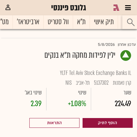
גלובס פיננסי
ראשי
תיק אישי
ת"א
וול סטריט
ארביטראז'
מט"
5/8/2026
עדכון אחרון
ילין לפידות מחקה ת"א בנקים
YLTF Tel Aviv Stock Exchange Banks IL
קרן נאמנות
5137302
תל-אביב
NIS
שער
שינוי
שינוי באג'
2.39
+1.08%
224.49
הוסף לתיק
התראות