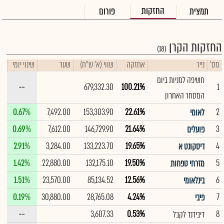
החזקות
תמצית
פורום
החזקות הקרן
(18)
מס'
נייר
אחזקה
שווי (א' ש"ח)
שער
שינוי יומי
חשיפה למניות ביום
--
679,332.30
100.21%
1
המסחר האחרון
0.67%
7,492.00
153,303.90
22.61%
2
לאומי
0.69%
7,612.00
146,729.90
21.64%
3
פועלים
2.91%
3,284.00
133,223.70
19.65%
4
דיסקונט א
1.42%
22,880.00
132,175.10
19.50%
5
מזרחי טפחות
1.51%
23,570.00
85,134.52
12.56%
6
בינלאומי
0.19%
30,880.00
28,765.08
4.24%
7
פיבי
--
3,607.33
0.53%
8
דיבידנד לקבל