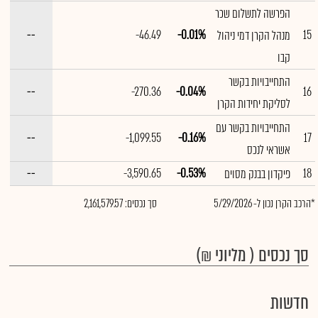
הפרשה לתשלום שכר
--
-46.49
-0.01%
15
מנהל הקרן דמי ניהול
קבו
התחייבויות בקשר
--
-270.36
-0.04%
16
לסליקת יחידות הקרן
התחייבויות בקשר עם
--
-1,099.55
-0.16%
17
אשראי לנכס
--
-3,590.65
-0.53%
18
פיקדון בבנק מסוים
*הרכב הקרן נכון ל- 5/29/2026
סך נכסים: 2,161,579.57
סך נכסים ( מליוני ₪)
חדשות