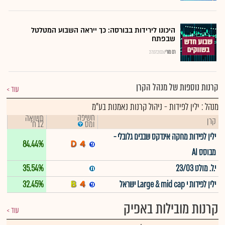
היכונו לירידות בבורסה: כך ייראה השבוע המטלטל
שבפתח
רם מורי
27.07.2026
קרנות נוספות של מנהל הקרן
עוד
מנהל : ילין לפידות - ניהול קרנות נאמנות בע"מ
חשיפה
תשואה
קרן
12 ח'
ומס
ילין לפידות מחקה אינדקס שבבים גלובלי -
84.44%
מבוסס AI
י.ל. מולט 23/03
35.54%
ילין לפידות י Large & mid cap ישראל
32.45%
קרנות מובילות באפיק
עוד