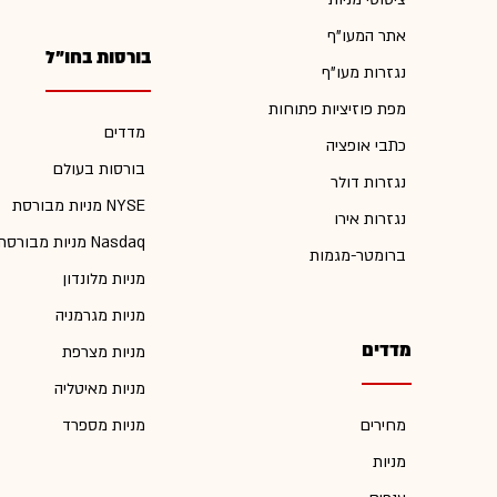
אתר המעו"ף
בורסות בחו"ל
נגזרות מעו"ף
מפת פוזיציות פתוחות
מדדים
כתבי אופציה
בורסות בעולם
נגזרות דולר
מניות מבורסת NYSE
נגזרות אירו
מניות מבורסת Nasdaq
ברומטר-מגמות
מניות מלונדון
מניות מגרמניה
מדדים
מניות מצרפת
מניות מאיטליה
מחירים
מניות מספרד
מניות