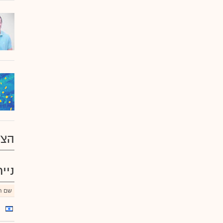
הצע
ניי
שם הנ