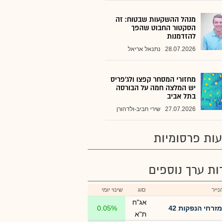
מנהל ההשקעות שבטוח: זה
הסקטור החבוט שהפך
להזדמנות
28.07.2026
נתנאל אריאל
מחזורי המסחר קפצו ולג'פריס
יש המלצה חמה על הבורסה
בתל אביב
27.07.2026
שירי חביב-ולדהורן
ות פרסומיות
רות ערך נוספים
ייר
סוג
שינוי יומי
אג"ח
מזרחי הנפקות 42
0.05%
ת"א