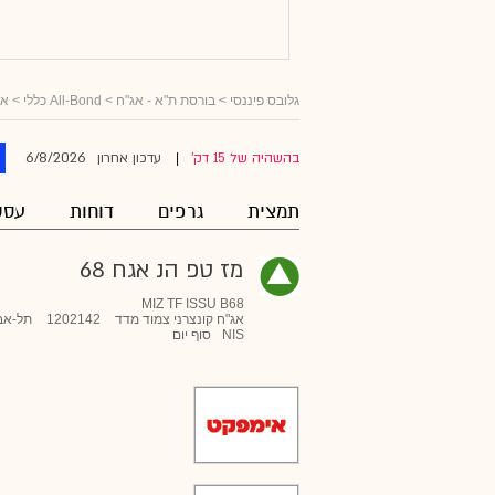
גלובס פיננסי
>
בורסת ת"א - אג"ח
>
All-Bond כללי
>
אג
6/8/2026
בהשהיה של 15 דק'
עדכון אחרון
|
תמצית
גרפים
דוחות
עסק
מז טפ הנ אגח 68
MIZ TF ISSU B68
אג"ח קונצרני צמוד מדד
1202142
תל-אב
NIS
סוף יום