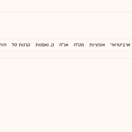
ארביטראז'
אופציות
מט"ח
אג"ח
ק. נאמנות
קרנות סל
חוזי