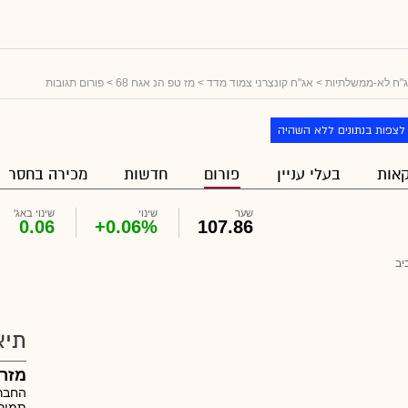
"ח לא-ממשלתיות
>
אג"ח קונצרני צמוד מדד
>
מז טפ הנ אגח 68
> פורום תגובות
לצפות בנתונים ללא השהיה
אות
בעלי עניין
פורום
חדשות
מכירה בחסר
שער
שינוי
שינוי באג'
0.06
+0.06%
107.86
יב
תיא
מזר
החבר
תמורת