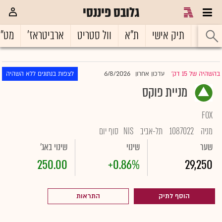
גלובס פיננסי
ראשי
תיק אישי
ת"א
וול סטריט
ארביטראז'
מט"
6/8/2026
בהשהיה של 15 דק'
עדכון אחרון
לצפות בנתונים ללא השהיה
|
מניית פוקס
FOX
מניה
1087022
תל-אביב
NIS
סוף יום
שער
שינוי
שינוי באג'
250.00
+0.86%
29,250
הוסף לתיק
התראות