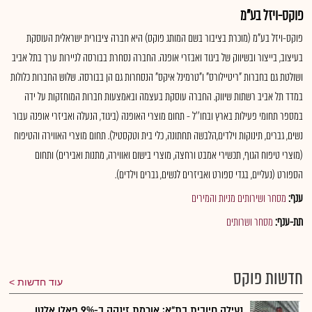
פוקס-ויזל בע"מ
פוקס-ויזל בע"מ (מוכרת בציבור בשם המותג פוקס) היא חברה ציבורית ישראלית העוסקת
בעיצוב, בייצור ובשיווק של ביגוד ואבזרי אופנה. החברה נסחרת בבורסה לניירות ערך בתל אביב
ושולטת גם בחברות "ריטיילורס" ו"טרמינל איקס" הנסחרות גם הן בבורסה. שלוש החברות כלולות
במדד תל אביב רשתות שיווק. החברה עוסקת בעצמה ובאמצעות חברות המוחזקות על ידה
במספר תחומי פעילות בארץ ובחו''ל - תחום מוצרי האופנה (ביגוד, הנעלה ואביזרי אופנה עבור
נשים, גברים, תינוקות וילדים,הלבשה תחתונה, כלי בית וטקסטיל). תחום מוצרי האווירה והטיפוח
(מוצרי טיפוח הגוף, תכשירי אמבט ורחצה, מוצרי בישום ואווירה, מתנות ואבירים) ותחום
הספורט (נעליים, בגדי ספורט ואביזרים לנשים, גברים וילדים).
ענף:
מסחר ושירותים מניות והמירים
תת-ענף:
מסחר ושרותים
חדשות פוקס
עוד חדשות
נעילה חיובית בת"א; אורמת זינקה ב-9% פאלו אלטו