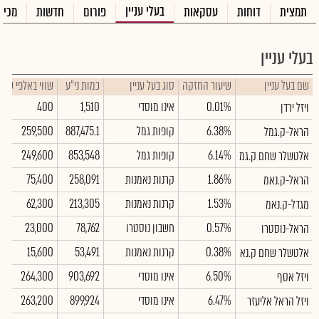
בעלי עניין
תמצית
דוחות
עסקאות
פורום
חדשות
מכיר
בעלי עניין
שם בעל עניין
שיעור החזקה
סוג בעל עניין
כמות ני"ע
שווי באלפי ש"ח
0.01%
אינו מוסדי
1,510
400
ויזל ירדן
6.38%
קופות גמל
887,475.1
259,500
הראל-ק.גמל
6.14%
קופות גמל
853,548
249,600
אלטשלר שחם ק.גמ
1.86%
קרנות נאמנות
258,091
75,400
הראל-ק.נאמ
1.53%
קרנות נאמנות
213,305
62,300
מגדל-ק.נאמ
0.57%
חשבון נוסטרו
78,762
23,000
הראל-נוסטרו
0.38%
קרנות נאמנות
53,491
15,600
אלטשלר שחם ק.נא
6.50%
אינו מוסדי
903,692
264,300
ויזל אסף
6.47%
אינו מוסדי
899,924
263,200
ויזל הראל אליעזר