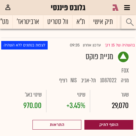
גלובס פיננסי
ראשי
תיק אישי
ת"א
וול סטריט
ארביטראז'
מט"
09:35
בהשהיה של 15 דק'
עדכון אחרון
לצפות בנתונים ללא השהיה
|
מניית פוקס
FOX
מניה
1087022
תל-אביב
NIS
רציף
שער
שינוי
שינוי באג'
970.00
+3.45%
29,070
הוסף לתיק
התראות