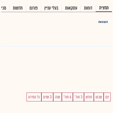
תמצית
דוחות
עסקאות
בעלי עניין
פורום
חדשות
מכיר
השוואה
יום
שבוע
חודש
3 חוד'
6 חוד'
שנה
3 שנים
כל המידע