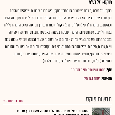
פוקס-ויזל בע"מ
פוקס-ויזל בע"מ (מוכרת בציבור בשם המותג פוקס) היא חברה ציבורית ישראלית העוסקת
בעיצוב, בייצור ובשיווק של ביגוד ואבזרי אופנה. החברה נסחרת בבורסה לניירות ערך בתל אביב
ושולטת גם בחברות "ריטיילורס" ו"טרמינל איקס" הנסחרות גם הן בבורסה. שלוש החברות כלולות
במדד תל אביב רשתות שיווק. החברה עוסקת בעצמה ובאמצעות חברות המוחזקות על ידה
במספר תחומי פעילות בארץ ובחו''ל - תחום מוצרי האופנה (ביגוד, הנעלה ואביזרי אופנה עבור
נשים, גברים, תינוקות וילדים,הלבשה תחתונה, כלי בית וטקסטיל). תחום מוצרי האווירה והטיפוח
(מוצרי טיפוח הגוף, תכשירי אמבט ורחצה, מוצרי בישום ואווירה, מתנות ואבירים) ותחום
הספורט (נעליים, בגדי ספורט ואביזרים לנשים, גברים וילדים).
ענף:
מסחר ושירותים מניות והמירים
תת-ענף:
מסחר ושרותים
חדשות פוקס
עוד חדשות
המסחר בתל אביב מתנהל במגמה מעורבת; מניות