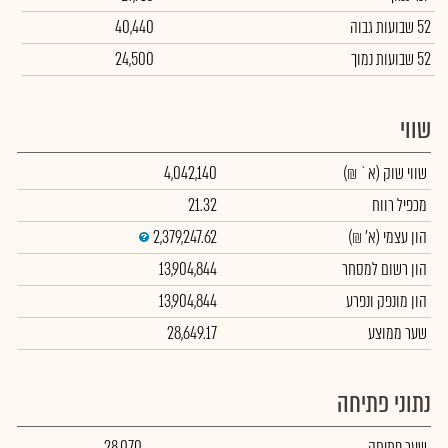
52 שבועות גבוה
40,440
52 שבועות נמוך
24,500
שווי
שווי שוק
(א` ₪)
4,042,140
מכפיל רווח
21.32
הון עצמי
(א' ₪)
2,379,247.62
הון רשום למסחר
13,904,844
הון מונפק ונפרע
13,904,844
שער ממוצע
28,649.17
נתוני פתיחה
שער פתיחה
28,070