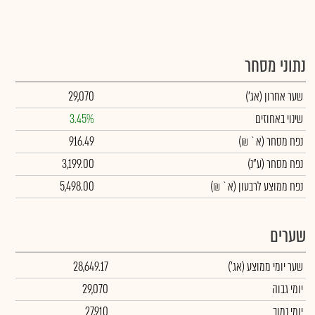
נתוני מסחר
שער אחרון
(אג')
29,070
שינוי באחוזים
3.45%
נפח מסחר
(א` ₪)
916.49
נפח מסחר
(ע"נ)
3,199.00
נפח ממוצע לרבעון (א` ₪)
5,498.00
שערים
שער יומי ממוצע
(אג')
28,649.17
יומי גבוה
29,070
יומי נמוך
27,910