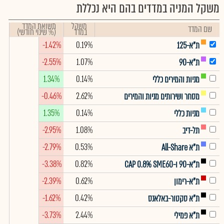
משקל המניה במדדים בהם היא נכללת
משקל
תשואת המדד
שם המדד
במדד
(% שינוי חודשי)
-1.42%
0.19%
ת"א-125
-2.55%
1.07%
ת"א-90
1.34%
0.14%
מניות והמירים כללי
-0.46%
2.62%
מסחר ושירותים מניות והמירים
1.35%
0.14%
מניות כללי
-2.95%
1.08%
תל-דיב
-2.79%
0.53%
ת"א All-Share
-3.38%
0.82%
ת"א-90 ו-CAP 0.8% SME60
-2.39%
0.62%
ת"א-רימון
-1.62%
0.42%
ת"א סקטור-באלאנס
-3.73%
2.44%
ת"א פמילי