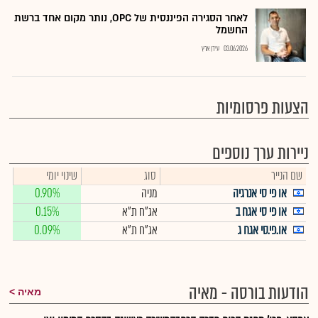
לאחר הסגירה הפיננסית של OPC, נותר מקום אחד ברשת
החשמל
03.06.2026
עידן ארץ
הצעות פרסומיות
ניירות ערך נוספים
שם הנייר
סוג
שינוי יומי
או פי סי אנרגיה
מניה
0.90%
או פי סי אגח ב
אג"ח ת"א
0.15%
או.פי.סי אגח ג
אג"ח ת"א
0.09%
הודעות בורסה - מאיה
מאיה