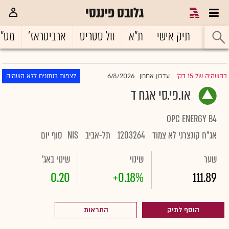
גלובס פיננסי
ראשי
תיק אישי
ת"א
וול סטריט
ארביטראז'
מט"
6/8/2026
בהשהיה של 15 דק'
עדכון אחרון
לצפות בנתונים ללא השהיה
|
או.פי.סי אגח ד
OPC ENERGY B4
אג"ח קונצרני לא צמוד
1203264
תל-אביב
NIS
סוף יום
שער
שינוי
שינוי באג'
0.20
+0.18%
111.89
הוסף לתיק
התראות