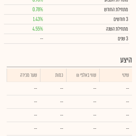
מתחילת החודש
0.78%
3 חודשים
1.43%
מתחילת השנה
4.55%
3 שנים
--
היצע
שינוי
₪ שווי באלפי
כמות
שער מכירה
--
--
--
--
--
--
--
--
--
--
--
--
--
--
--
--