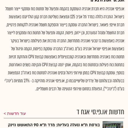
או.פי.סי אנרגיה היא חברת אנרגיה העוסקת בהקמה ותפעול של תחנות כוח ומתקני ייצור חשמל
בישראל. החברה כלולה במדד תל אביב 125 ונמצאת בשליטת חברת קנון הולדינגס באמצעות
חברת איי.סי. פאואר. בישראל החברה עוסקת בייצור והספקת חשמל ואנרגיה ללקוחות פרטיים,
חברת החשמל ומנהל המערכת, וכן ייזום, פיתוח, הקמה ותפעול של תחנות כוח ומתקנים לייצור
אנרגיה באמצעות גז טבעי ואנרגיה מתחדשת. החברה מרכזת את פעילותה בישראל בעיקר
באמצעות או.פי.סי ישראל אנרגיה בע"מ. בארה"ב החברה עוסקת בפיתוח, הקמה וניהול של
תחנות כוח באנרגיה מתחדשת ובאנרגיה קונבנציונלית באמצעות קבוצת CPV והחזקת זכויות
בתחנות כוח פעילות ובתחנות כוח בהקמה, אותן יזמה קבוצת CPV והקימה בשנים האחרונות.
בנוסף, עוסקת קבוצת CPV במתן שירותי ניהול נכסים ואנרגיה לתחנות כוח בארה"ב הנמצאות
בבעלותה ובבעלותם של צדדים שלישיים.כמו כן, או.פי.סי אנרגיה מחזיקה ב- 27% ממניות ג'ינרג'י
בע"מ ("ג'ינרג'י"), הפועלת בתחום שירותי הטעינה של רכבים חשמליים..
חדשות או.פי.סי אגח ד
עוד חדשות
בורסת ת"א ננעלה בעליות: מדד ת"א 90 התאושש וזינק