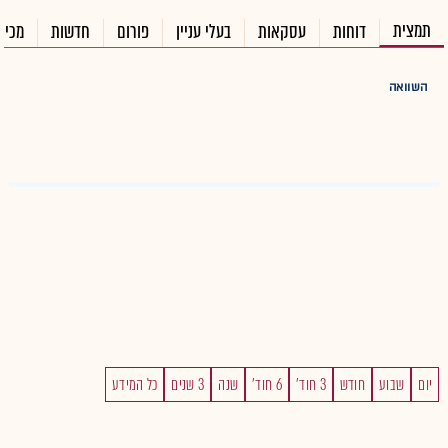
תמצית
דוחות
עסקאות
בעלי עניין
פורום
חדשות
מכיר
השוואה
יום
שבוע
חודש
3 חוד'
6 חוד'
שנה
3 שנים
כל המידע