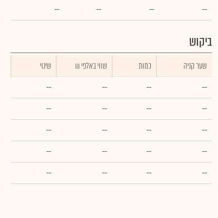
--
--
--
--
ביקוש
שער קניה
כמות
₪ שווי באלפי
שינוי
--
--
--
--
--
--
--
--
--
--
--
--
--
--
--
--
--
--
--
--