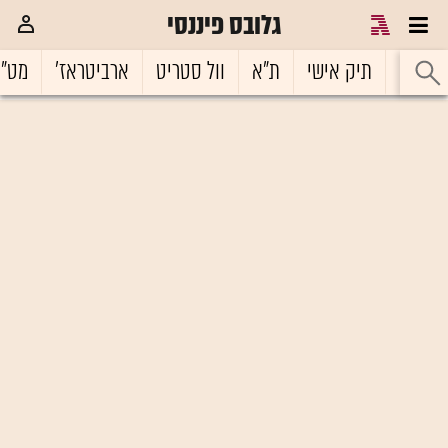
גלובס פיננסי
ראשי
תיק אישי
ת"א
וול סטריט
ארביטראז'
מט"