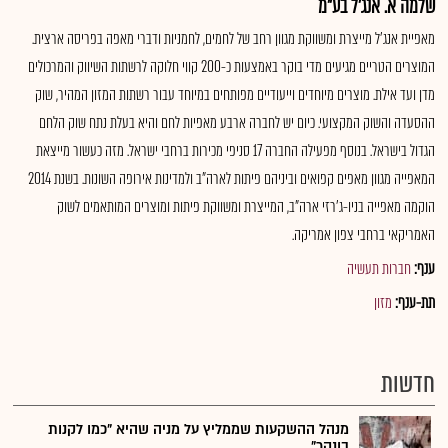
שלמה א. אנג'ל בע"מ
מאפיית אנג'ל מייצרת ומשווקת מגוון רחב של לחמים, לחמניות ודברי מאפה בפריסה ארצית.
המוצרים הטריים מגיעים מדי בוקר באמצעות כ-200 קווי חלוקה לרשתות השיווק והמרכולים
מדן ועד אילת. מוצרים מיוחדים וייעודיים מפותחים במיוחד עבור רשתות המזון המהיר, שוק
ההסעדה והשוק המקצועי. כיום יש לחברה ארבע מאפיות לחם והיא בעלת נתח שוק הלחם
הגדול בישראל. בנוסף מפעילה החברה 17 סניפי מכירות ברחבי ישראל. מזה כעשור מייצאת
המאפייה מגוון מאפים קפואים וביניהם פיתות לארה"ב ולמדינות אירופה השונות. בשנת 2014
הוקמה מאפייה בניו-ג'רזי ארה"ב, המייצרת ומשווקת פיתות ומוצרים המותאמים לשוק
האמריקאי ברחבי צפון אמריקה.
ענף:
חברות תעשיה
תת-ענף:
מזון
חדשות
מנהל ההשקעות שממליץ על מניה שהיא "כמו לקנות
בונקר"