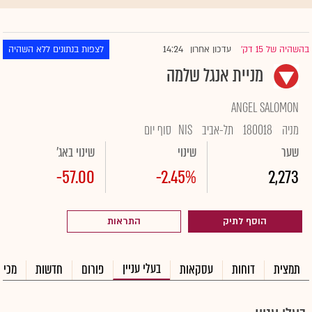
14:24
בהשהיה של 15 דק'
עדכון אחרון
לצפות בנתונים ללא השהיה
|
מניית אנגל שלמה
ANGEL SALOMON
מניה
180018
תל-אביב
NIS
סוף יום
שער
שינוי
שינוי באג'
-57.00
-2.45%
2,273
הוסף לתיק
התראות
בעלי עניין
תמצית
דוחות
עסקאות
פורום
חדשות
מכיר