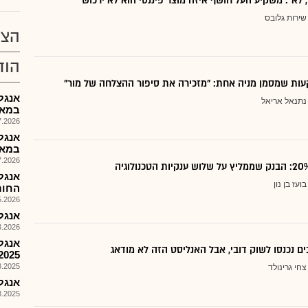
, לא": משקיע העל חושף איזה מוצר פיננסי הוא לא ירכוש
שירות גלובס
הצע
הוד
ות שמסמן מניה אחת: "מזכירה את סיפור ההצלחה של מור"
אנגל
נתנאל אריאל
במאפ
026, 08:30
אנגל
במאפ
026, 09:28
אנגל
בועז בן נון
החורש
026, 13:15
אנגל 
026, 08:25
ם נכנסו לשוק דובי, אבל האנליסט הזה לא מודאג
2025
025, 15:31
צחי גרינולד
אנגל 
025, 15:03