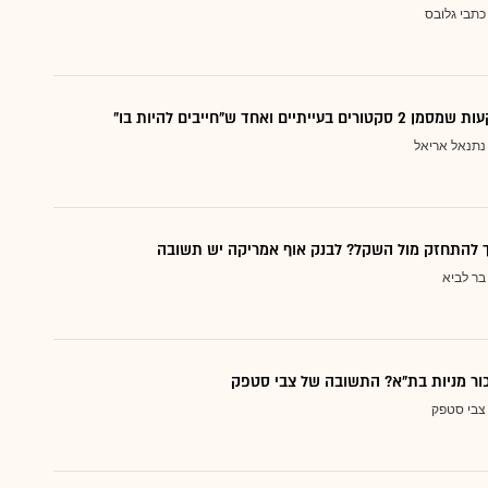
כתבי גלובס
עייתיים ואחד ש"חייבים להיות בו"
נתנאל אריאל
ך להתחזק מול השקל? לבנק אוף אמריקה יש תשובה
בר לביא
כור מניות בת"א? התשובה של צבי סטפק
צבי סטפק