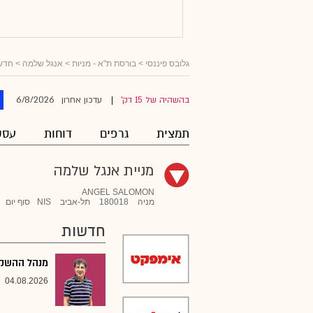
גלובס פיננסי
>
בורסת ת"א - מניות
>
אנגל שלמה
> חדש
6/8/2026
בהשהיה של 15 דק'
עדכון אחרון
|
תמצית
גרפים
דוחות
עסק
מניית אנגל שלמה
ANGEL SALOMON
מניה
180018
תל-אביב
NIS
סוף יום
חדשות
מנהל ההשקעו
04.08.2026