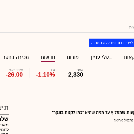
ות
לצפות בנתונים ללא השהיה
אות
בעלי עניין
פורום
חדשות
מכירה בחסר
שער
שינוי
שינוי באג'
-26.00
-1.10%
2,330
תיא
ת שממליץ על מניה שהיא "כמו לקנות בונקר"
שלמה
נתנאל אריאל
מאפיי
לחמים