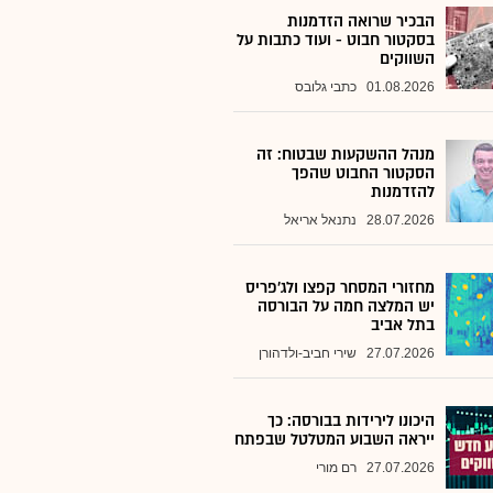
הבכיר שרואה הזדמנות
בסקטור חבוט - ועוד כתבות על
השווקים
01.08.2026
כתבי גלובס
מנהל ההשקעות שבטוח: זה
הסקטור החבוט שהפך
להזדמנות
28.07.2026
נתנאל אריאל
מחזורי המסחר קפצו ולג'פריס
יש המלצה חמה על הבורסה
בתל אביב
27.07.2026
שירי חביב-ולדהורן
היכונו לירידות בבורסה: כך
ייראה השבוע המטלטל שבפתח
27.07.2026
רם מורי