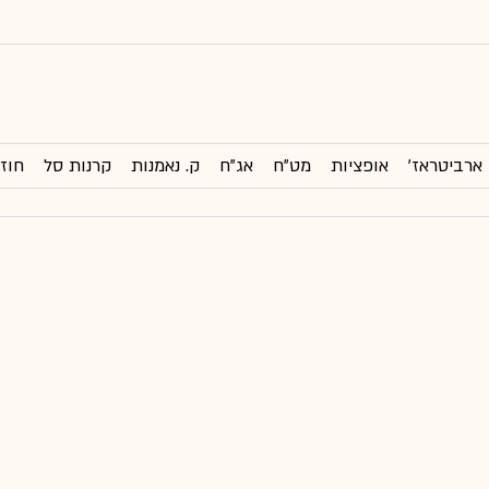
ארביטראז'
אופציות
מט"ח
אג"ח
ק. נאמנות
קרנות סל
חוזי