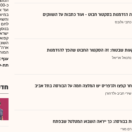
המוצר
ועד א
 הזדמנות בסקטור חבוט - ועוד כתבות על השווקים
במיוח
והשוק
כתבי גלובס
לחם ו
ישראל
קפואי
ארה"ב
ות שבטוח: זה הסקטור החבוט שהפך להזדמנות
המותא
נתנאל אריאל
ענף:
תת-ע
ר קפצו ולג'פריס יש המלצה חמה על הבורסה בתל אביב
חדש
שירי חביב-ולדהורן
דות בבורסה: כך ייראה השבוע המטלטל שבפתח
רם מורי