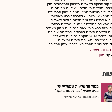
ים הטריים מגיעים מדי בוקר באמצעות
כ-200 קווי חלוקה לרשתות השיווק והמרכולים מדן
ילת. מוצרים מיוחדים וייעודיים מפותחים
ד עבור רשתות המזון המהיר, שוק ההסעדה
 המקצועי. כיום יש לחברה ארבע מאפיות
היא בעלת נתח שוק הלחם הגדול בישראל.
בנוסף מפעילה החברה 17 סניפי מכירות ברחבי
. מזה כעשור מייצאת המאפייה מגוון מאפים
ם וביניהם פיתות לארה"ב ולמדינות אירופה
השונות. בשנת 2014 הוקמה מאפייה בניו-ג'רזי
, המייצרת ומשווקת פיתות ומוצרים
מים לשוק האמריקאי ברחבי צפון אמריקה.
חברות תעשיה
נף:
מזון
ות
מנהל ההשקעות שממליץ על
מניה שהיא "כמו לקנות בונקר"
04.08.2026
נתנאל אריאל