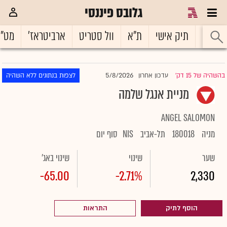
גלובס פיננסי
ראשי
תיק אישי
ת"א
וול סטריט
ארביטראז'
מט"
5/8/2026
בהשהיה של 15 דק'
עדכון אחרון
לצפות בנתונים ללא השהיה
|
מניית אנגל שלמה
ANGEL SALOMON
מניה
180018
תל-אביב
NIS
סוף יום
שער
שינוי
שינוי באג'
-65.00
-2.71%
2,330
הוסף לתיק
התראות