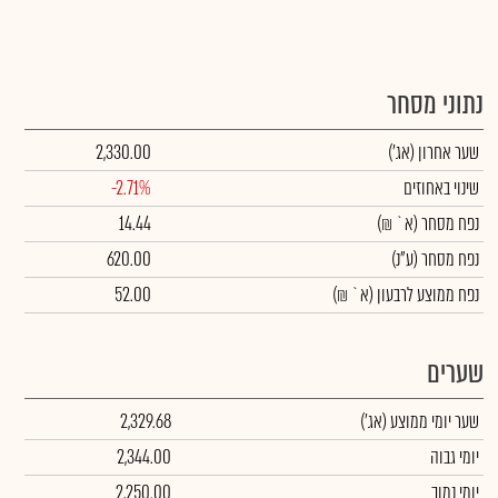
נתוני מסחר
שער אחרון
(אג')
2,330.00
שינוי באחוזים
-2.71%
נפח מסחר
(א` ₪)
14.44
נפח מסחר
(ע"נ)
620.00
נפח ממוצע לרבעון (א` ₪)
52.00
שערים
שער יומי ממוצע
(אג')
2,329.68
יומי גבוה
2,344.00
יומי נמוך
2,250.00