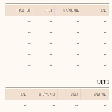
שינוי
₪ שווי באלפי
כמות
שער מכירה
--
--
--
--
--
--
--
--
--
--
--
--
--
--
--
--
--
--
--
--
ביקוש
שער קניה
כמות
₪ שווי באלפי
שינוי
--
--
--
--