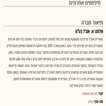
חיפושים אחרונים
תיאור חברה
שלמה א. אנג'ל בע"מ
מאפיית אנג'ל מייצרת ומשווקת מגוון רחב של לחמים, לחמניות ודברי מאפה בפריסה ארצית.
המוצרים הטריים מגיעים מדי בוקר באמצעות כ-200 קווי חלוקה לרשתות השיווק והמרכולים
מדן ועד אילת. מוצרים מיוחדים וייעודיים מפותחים במיוחד עבור רשתות המזון המהיר, שוק
ההסעדה והשוק המקצועי. כיום יש לחברה ארבע מאפיות לחם והיא בעלת נתח שוק הלחם
הגדול בישראל. בנוסף מפעילה החברה 17 סניפי מכירות ברחבי ישראל. מזה כעשור מייצאת
המאפייה מגוון מאפים קפואים וביניהם פיתות לארה"ב ולמדינות אירופה השונות. בשנת 2014
הוקמה מאפייה בניו-ג'רזי ארה"ב, המייצרת ומשווקת פיתות ומוצרים המותאמים לשוק
האמריקאי ברחבי צפון אמריקה.
ענף:
חברות תעשיה
תת-ענף:
מזון