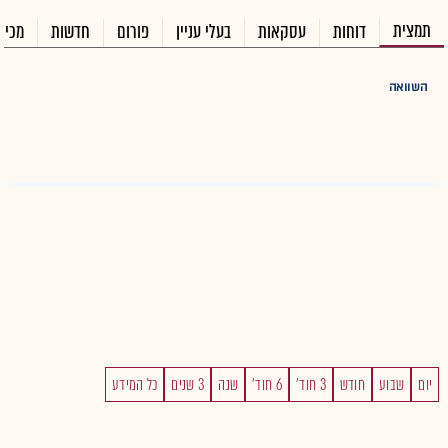
תמצית
דוחות
עסקאות
בעלי עניין
פורום
חדשות
מכיר
השוואה
יום
שבוע
חודש
3 חוד'
6 חוד'
שנה
3 שנים
כל המידע