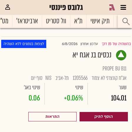
גלובס פיננסי
ראשי
תיק אישי
ת"א
וול סטריט
ארביטראז'
מט"
6/8/2026
בהשהיה של 15 דק'
עדכון אחרון
לצפות בנתונים ללא השהיה
|
נכסים בנ אגח יא
PROPE BU B11
אג"ח קונצרני לא צמוד
1205566
תל-אביב
NIS
סוף יום
שער
שינוי
שינוי באג'
0.06
+0.06%
104.01
הוסף לתיק
התראות