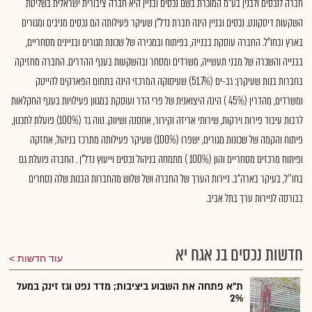
חברה לנכסים ולבנין בע"מ המוכרת בשם נכסים ובניין היא חברה ציבורית ישראלית בשליטת
השקעות דיסקונט. נכסים ובניין הינה חברת נדל"ן שעיקר פעילותה הם נכסים מניבים ומגורים
בארץ ובחו"ל. החברה עוסקת בבנייה, בפיתוח ובמכירה של שכונת מגורים ובניינים מסחריים,
בבנייה והשכרה של מבני תעשייה, משרדים ומסחר ובהשקעות בענף ההדרים. החברה מחזיקה
בחברות בנות שעיקרן: גב-ים (51.7%) שעיסוקה המרכזי הינה בתחום הפארקים להייטק
ומשרדים, מהדרין (45% ) הינה היצואנית של פרי הדר ועוסקת במגוון פעילויות בענף החקלאות
לרבות עיבוד פירות וירקות, שירותי אריזה וקירור, אחסנה ושיווק. נווה גד (100%) פועלת לתכנון,
פיתוח והקמה של שכונות מגורים, ישפרו (100%) שעיקר פעילותה מתרכז בניהול, אחזקה
ופיתוח מרכזים מסחריים והון (100% ) מתמחה בניהול נכסים וייעוץ נדל"ן . החברה פועלת גם
בחו''ל, בעיקר בארה"ב. ניירות הערך של החברה ושל שלוש מהחברות הבנות שלה נסחרים
בבורסה לניירות ערך בתל אביב.
חדשות נכסים בנ אגח יא
עוד חדשות
ת"א פתחה את השבוע ביציבות; מדד נפט וגז זינק במעל
2%