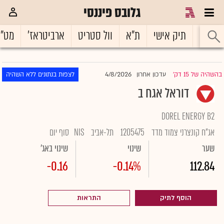
גלובס פיננסי
ראשי
תיק אישי
ת"א
וול סטריט
ארביטראז'
מט"
4/8/2026
בהשהיה של 15 דק'
עדכון אחרון
לצפות בנתונים ללא השהיה
|
דוראל אגח ב
DOREL ENERGY B2
אג"ח קונצרני צמוד מדד
1205475
תל-אביב
NIS
סוף יום
שער
שינוי
שינוי באג'
-0.16
-0.14%
112.84
הוסף לתיק
התראות