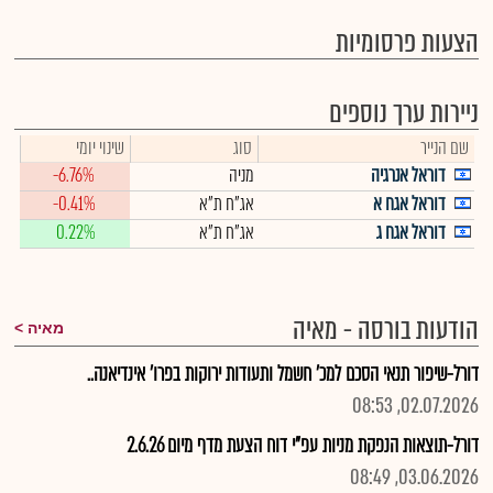
הצעות פרסומיות
ניירות ערך נוספים
שם הנייר
סוג
שינוי יומי
דוראל אנרגיה
מניה
-6.76%
דוראל אגח א
אג"ח ת"א
-0.41%
דוראל אגח ג
אג"ח ת"א
0.22%
הודעות בורסה - מאיה
מאיה
דורל-שיפור תנאי הסכם למכ' חשמל ותעודות ירוקות בפרו' אינדיאנה..
02.07.2026, 08:53
דורל-תוצאות הנפקת מניות עפ"י דוח הצעת מדף מיום 2.6.26
03.06.2026, 08:49