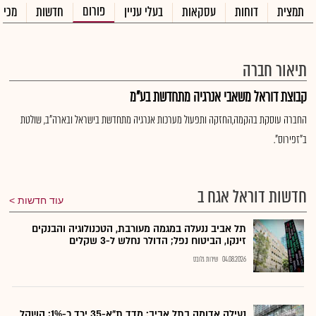
פורום
תמצית
דוחות
עסקאות
בעלי עניין
חדשות
מכיר
תיאור חברה
קבוצת דוראל משאבי אנרגיה מתחדשת בע"מ
החברה עוסקת בהקמה,החזקה ותפעול מערכות אנרגיה מתחדשת בישראל ובארה"ב, שולטת
ב"זפירוס".
חדשות דוראל אגח ב
עוד חדשות
תל אביב ננעלה במגמה מעורבת, הטכנולוגיה והבנקים
זינקו, הביטוח נפל; הדולר נחלש ל-3 שקלים
04.08.2026
שירות גלובס
נעילה אדומה בתל אביב: מדד ת"א-35 ירד כ-1%; השקל