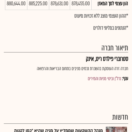
הון עצמי לסך המאזן
878,455.00
878,631.00
885,225.00
880,644.00
00
*ההון העצמי מוצג ללא זכויות מיעוט
*הנתונים במליוני דולרים
תיאור חברה
סטרוברי פילדס ריט, אינק
חברה זרה העוסקת בהשכרת נכסים מניבים בתחום הבריאות והרפואה
ענף:
נדל"ן ובינוי מניות והמירים
חדשות
מנהל ההשקעות שממליץ על מניה שהיא "כמו לקנות