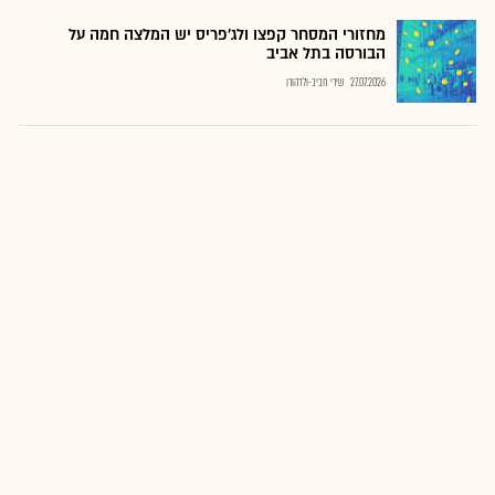
מחזורי המסחר קפצו ולג'פריס יש המלצה חמה על
הבורסה בתל אביב
27.07.2026
שירי חביב-ולדהורן
הצעות פרסומיות
ניירות ערך נוספים
שם הנייר
סוג
שינוי יומי
סטרברי אנ אגח א
אג"ח ת"א
0.21%
סטרוברי פילדס ריט
מניה
סטרברי אנ אגח ב
אג"ח ת"א
-0.01%
סטרברי אנ אגח ג
אג"ח ת"א
0.07%
סטרוברי אנ אפ 1
אופציה ת"א
0.00%