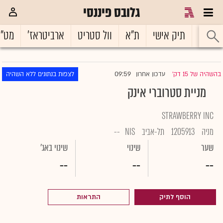
גלובס פיננסי
ראשי
תיק אישי
ת"א
וול סטריט
ארביטראז'
מט"
09:59
בהשהיה של 15 דק'
עדכון אחרון
לצפות בנתונים ללא השהיה
|
מניית סטרוברי אינק
STRAWBERRY INC
מניה
1205913
תל-אביב
NIS
--
שער
שינוי
שינוי באג'
--
--
--
הוסף לתיק
התראות