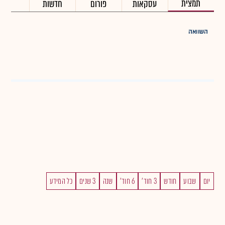
תמצית
עסקאות
פורום
חדשות
השוואה
יום
שבוע
חודש
3 חוד'
6 חוד'
שנה
3 שנים
כל המידע