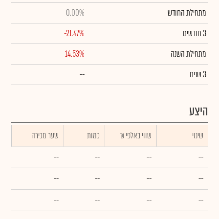
מתחילת החודש
0.00%
3 חודשים
-21.47%
מתחילת השנה
-14.53%
3 שנים
--
היצע
שינוי
₪ שווי באלפי
כמות
שער מכירה
--
--
--
--
--
--
--
--
--
--
--
--