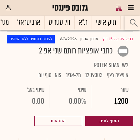
גלובס פיננסי
ראשי
תיק אישי
ת"א
וול סטריט
ארביטראז'
מט"
6/8/2026
בהשהיה של 15 דק'
עדכון אחרון
לצפות בנתונים ללא השהיה
|
כתבי אופציות רותם שני אפ 2
ROTEM SHANI W2
אופציה רצף
1209303
תל-אביב
NIS
סוף יום
שער
שינוי
שינוי באג'
0.00
0.00%
1,200
הוסף לתיק
התראות