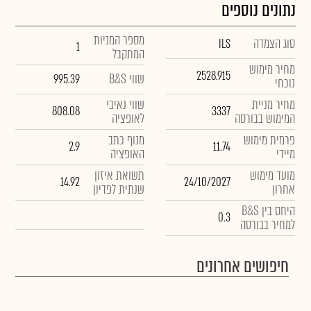
נתונים נוספים
מספר המניות
סוג הצמדה
ILS
1
המתקבל
מחיר מימוש
2528.915
שווי B&S
995.39
נוכחי
מחיר מניית
שווי נאיבי
808.08
3337
המימוש בבורסה
לאופציה
פרמית מימוש
מנוף כתב
2.9
11.74
מיידי
האופציה
מועד מימוש
תשואת איזון
14.92
24/10/2027
אחרון
שנתית לפדיון
היחס בין B&S
0.3
למחיר בבורסה
חיפושים אחרונים