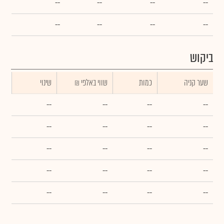
--
--
--
--
--
--
--
--
ביקוש
שער קניה
כמות
₪ שווי באלפי
שינוי
--
--
--
--
--
--
--
--
--
--
--
--
--
--
--
--
--
--
--
--