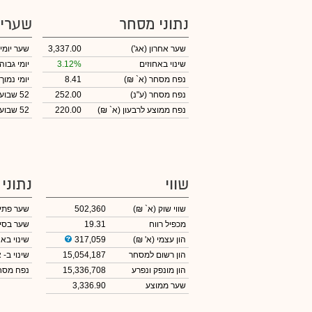
נתוני מסחר
שערי
שער אחרון
(אג')
3,337.00
שער יומי
שינוי באחוזים
3.12%
יומי גבוה
נפח מסחר
(א` ₪)
8.41
יומי נמוך
נפח מסחר
(ע"נ)
252.00
52 שבועות גבוה
נפח ממוצע לרבעון (א` ₪)
220.00
52 שבועות נמוך
שווי
נתוני
שווי שוק
(א` ₪)
502,360
שער פתי
מכפיל רווח
19.31
שער בסי
הון עצמי
(א' ₪)
317,059
שינוי באח
הון רשום למסחר
15,054,187
שינוי
ב- א
הון מונפק ונפרע
15,336,708
נפח מס
שער ממוצע
3,336.90