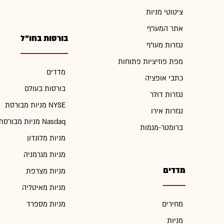
ציטוטי מניות
אתר המעו"ף
בורסות בחו"ל
נגזרות מעו"ף
מפת פוזיציות פתוחות
מדדים
כתבי אופציה
בורסות בעולם
נגזרות דולר
מניות מבורסת NYSE
נגזרות אירו
מניות מבורסת Nasdaq
ברומטר-מגמות
מניות מלונדון
מניות מגרמניה
מדדים
מניות מצרפת
מניות מאיטליה
מחירים
מניות מספרד
מניות