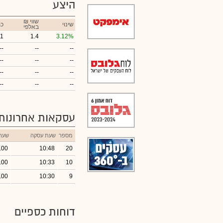
היצע
₪ שווי
שינוי
כמ
באלפי
1
1.4
3.12%
--
--
--
--
--
--
--
--
--
--
--
--
עסקאות אחרונות
מספר
שעת עסקה
שער
.00
10:48
20
.00
10:33
10
.00
10:30
9
דוחות כספיים