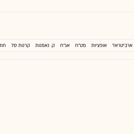
ארביטראז'
אופציות
מט"ח
אג"ח
ק. נאמנות
קרנות סל
חוז