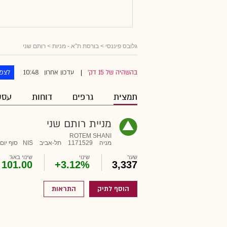
גלובס פיננסי
>
בורסת ת"א - מניות
> רותם שני
10:48
בהשהיה של 15 דק'
עדכון אחרון
לצפו
|
תמצית
גרפים
דוחות
עסק
מניית רותם שני
ROTEM SHANI
מניה
1171529
תל-אביב
NIS
סוף יום
שער
שינוי
שינוי באג'
101.00
+3.12%
3,337
הוסף לתיק
התראות