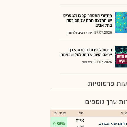
מחזורי המסחר קפצו ולג'פריס
יש המלצה חמה על הבורסה
בתל אביב
27.07.2026
שירי חביב-ולדהורן
היכונו לירידות בבורסה: כך
ייראה השבוע המטלטל שבפתח
27.07.2026
רם מורי
ות פרסומיות
רות ערך נוספים
ייר
סוג
שינוי יומי
אג"ח
רותם שני אגח ג
0.86%