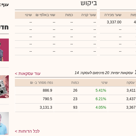
ביקוש
ענף:
ות
שער מכירה
שער קניה
כמות
₪ שווי באלפי
שינוי
--
--
--
--
3,337.00
4
חדש
--
--
--
--
--
--
--
--
--
--
--
--
--
--
--
--
--
--
--
--
עסקאות יומיות:
20
מינימום לעסקה:
14
עוד עסקאות
 עסקה
שינוי
כמות
נפח מסחר ב- ₪
886.9
26
5.41%
3,411
790.5
23
6.21%
3,437
3,131.3
93
4.05%
3,367
לכל הדוחות