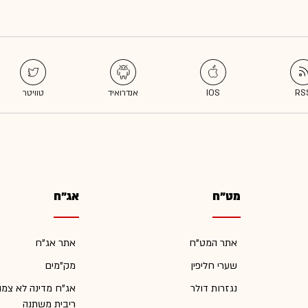
מט"ח
אג"ח
אתר המט"ח
אתר אג"ח
שערי חליפין
מק"מים
נגזרות דולר
אג"ח מדינה לא צמו
ריבית משתנה