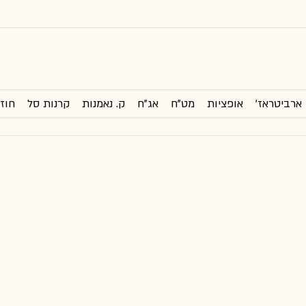
ארביטראז'
אופציות
מט"ח
אג"ח
ק. נאמנות
קרנות סל
חוזי