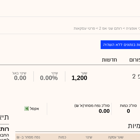
 אופציה
>
רותם שני אפ 2
> פרטי עסקאות
ת בנתונים ללא השהיה
ורום
חדשות
שער
שינוי
שינוי באג'
2
0.00
0.00%
1,200
סה"כ כמות
סה"כ נפח מסחר
(א' ₪)
אקסל
0.00
0
תיא
יות
רותם
החברה
שער עסקה
שינוי
כמות
נפח מסחר ב- ₪