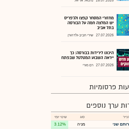
28.07.2026
נתנאל אריאל
מחזורי המסחר קפצו ולג'פריס
יש המלצה חמה על הבורסה
בתל אביב
27.07.2026
שירי חביב-ולדהורן
היכונו לירידות בבורסה: כך
ייראה השבוע המטלטל שבפתח
27.07.2026
רם מורי
ות פרסומיות
רות ערך נוספים
ייר
סוג
שינוי יומי
רותם שני
מניה
3.12%