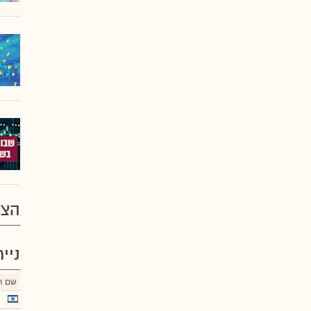
הצע
ניי
שם הנ