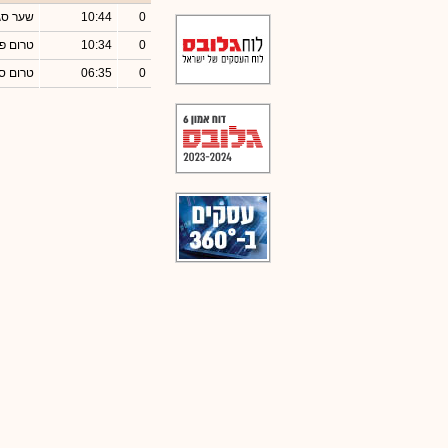
0
10:44
שער סג
0
10:34
טרום פ
0
06:35
טרום ס