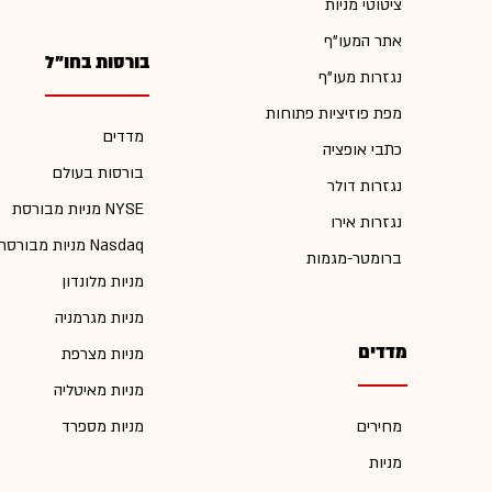
ציטוטי מניות
אתר המעו"ף
בורסות בחו"ל
נגזרות מעו"ף
מפת פוזיציות פתוחות
מדדים
כתבי אופציה
בורסות בעולם
נגזרות דולר
מניות מבורסת NYSE
נגזרות אירו
מניות מבורסת Nasdaq
ברומטר-מגמות
מניות מלונדון
מניות מגרמניה
מדדים
מניות מצרפת
מניות מאיטליה
מחירים
מניות מספרד
מניות