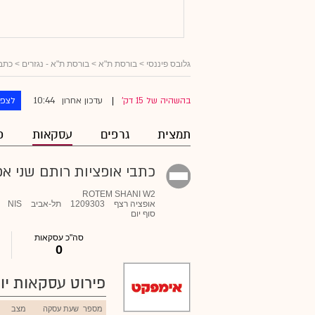
גלובס פיננסי
> בורסת ת"א >
בורסת ת"א - נגזרים
>
כתבי
10:44
בהשהיה של 15 דק'
עדכון אחרון
לצפו
|
תמצית
גרפים
עסקאות
פ
כתבי אופציות רותם שני אפ 
ROTEM SHANI W2
אופציה רצף
1209303
תל-אביב
NIS
סוף יום
סה"כ עסקאות
0
פירוט עסקאות יומ
מספר
שעת עסקה
מצב