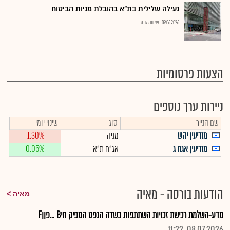
נעילה שלילית בת"א בהובלת מניות הביטוח
09.06.2026
שירות גלובס
הצעות פרסומיות
ניירות ערך נוספים
שם הנייר
סוג
שינוי יומי
מודיעין יהש
מניה
-1.30%
מודיעין אגח ג
אג"ח ת"א
0.05%
הודעות בורסה - מאיה
מאיה
מדע-השלמת רכישת זכויות השתתפות בשדה הנפט המפיק חיB ...פןןF