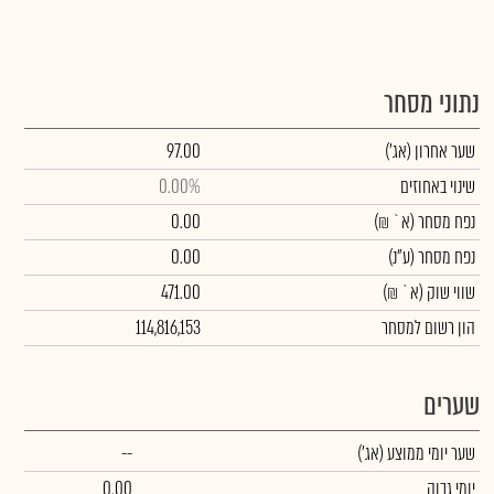
נתוני מסחר
שער אחרון
(אג')
97.00
שינוי באחוזים
0.00%
נפח מסחר
(א` ₪)
0.00
נפח מסחר
(ע"נ)
0.00
שווי שוק
(א` ₪)
471.00
הון רשום למסחר
114,816,153
שערים
שער יומי ממוצע
(אג')
--
יומי גבוה
0.00