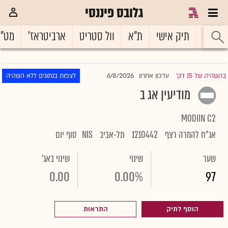
גלובס פיננסי
ראשי
תיק אישי
ת"א
וול סטריט
ארביטראז'
מט"
6/8/2026
בהשהיה של 15 דק'
עדכון אחרון
לצפות בנתונים ללא השהיה
|
מודיעין אג ב
MODIIN C2
אג"ח להמרה רצף
1210442
תל-אביב
NIS
סוף יום
שער
שינוי
שינוי באג'
0.00
0.00%
97
הוסף לתיק
התראות