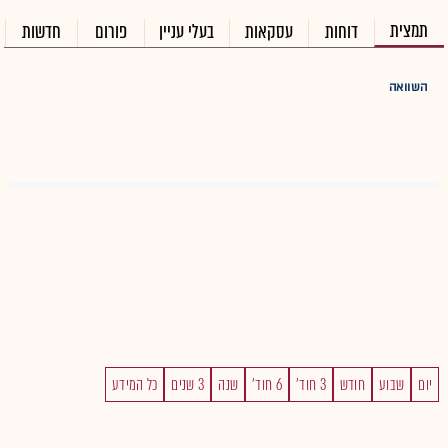
תמצית
דוחות
עסקאות
בעלי עניין
פורום
חדשות
השוואה
יום
שבוע
חודש
3 חוד'
6 חוד'
שנה
3 שנים
כל המידע