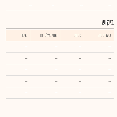
--
--
--
--
ביקוש
שער קניה
כמות
₪ שווי באלפי
שינוי
--
--
--
--
--
--
--
--
--
--
--
--
--
--
--
--
--
--
--
--