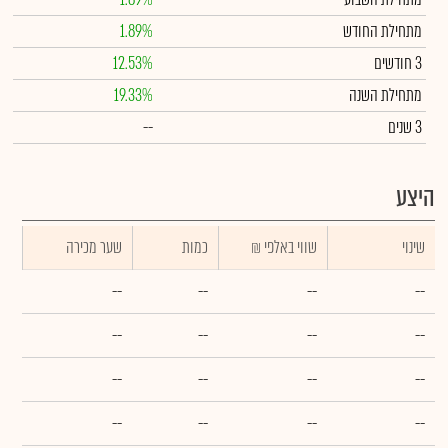
מתחילת החודש
1.89%
3 חודשים
12.53%
מתחילת השנה
19.33%
3 שנים
--
היצע
שינוי
₪ שווי באלפי
כמות
שער מכירה
--
--
--
--
--
--
--
--
--
--
--
--
--
--
--
--