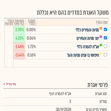
משקל האגרת במדדים בהם היא נכללת
משקל
תשואת המדד
שם המדד
במדד
(% שינוי חודשי)
2.35%
0.00%
מניות והמירים כללי
4.15%
0.04%
יתר מניות והמירים
-1.46%
1.72%
אג"ח להמרה כללי
-3.44%
0.16%
חיפושי גז ונפט מניות והמ'
פרטי אגרת
פרופיל
סוג אגרת
אג"ח להמרה רצף
מח"מ
2
תאריך פדיון קרוב
30/9/2028