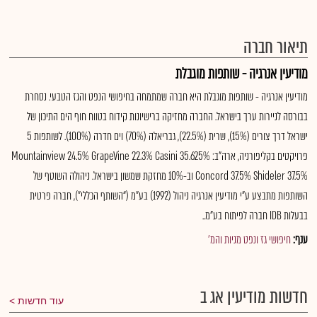
תיאור חברה
מודיעין אנרגיה - שותפות מוגבלת
מודיעין אנרגיה - שותפות מוגבלת היא חברה שמתמחה בחיפושי הנפט והגז הטבעי. נסחרת
בבורסה לניירות ערך בישראל. החברה מחזיקה ברישיונות קידוח בטווח חוף הים התיכון של
ישראל דרך צורים (15%), שרית (22.5%), גבריאלה (70%) וים חדרה (100%). לשותפות 5
פרויקטים בקליפורניה, ארה"ב: Mountainview 24.5% GrapeVine 22.3% Casini 35.625%
Concord 37.5% Shideler 37.5% וב-10% מחזקת שמשון בישראל. ניהולה השוטף של
השותפות מתבצע ע”י מודיעין אנרגיה ניהול (1992) בע”מ (“השותף הכללי”), חברה פרטית
בבעלות IDB חברה לפיתוח בע”מ..
ענף:
חיפושי גז ונפט מניות והמ'
חדשות מודיעין אג ב
עוד חדשות