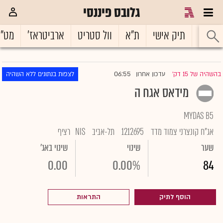
גלובס פיננסי
ראשי
תיק אישי
ת"א
וול סטריט
ארביטראז'
מט"
06:55
בהשהיה של 15 דק'
עדכון אחרון
לצפות בנתונים ללא השהיה
|
מידאס אגח ה
MYDAS B5
אג"ח קונצרני צמוד מדד
1212695
תל-אביב
NIS
רציף
שער
שינוי
שינוי באג'
0.00
0.00%
84
הוסף לתיק
התראות