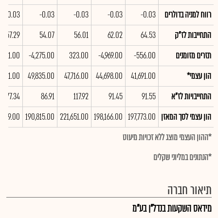
רווח למניה בדולרים
-0.03
-0.03
-0.03
-0.03
-0.03
התחייבות לז"ק
64.53
62.02
56.01
54.07
57.29
תזרים מזומנים
-556.00
-4,969.00
323.00
-4,275.00
1,131.00
הון עצמי*
41,691.00
44,698.00
47,716.00
49,835.00
,871.00
התחייבויות לז"א
91.55
91.45
117.92
86.91
77.34
הון עצמי לסך המאזן
197,773.00
198,166.00
221,651.00
190,815.00
,499.00
*ההון העצמי מוצג ללא זכויות מיעוט
*הנתונים במליוני שקלים
תיאור חברה
מידאס השקעות בנדל"ן בע"מ