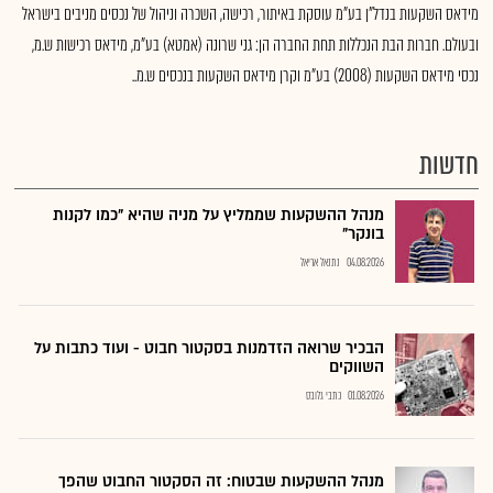
מידאס השקעות בנדל"ן בע"מ עוסקת באיתור, רכישה, השכרה וניהול של נכסים מניבים בישראל
ובעולם. חברות הבת הנכללות תחת החברה הן: גני שרונה (אמטא) בע"מ, מידאס רכישות ש.מ,
נכסי מידאס השקעות (2008) בע"מ וקרן מידאס השקעות בנכסים ש.מ..
חדשות
מנהל ההשקעות שממליץ על מניה שהיא "כמו לקנות
בונקר"
04.08.2026
נתנאל אריאל
הבכיר שרואה הזדמנות בסקטור חבוט - ועוד כתבות על
השווקים
01.08.2026
כתבי גלובס
מנהל ההשקעות שבטוח: זה הסקטור החבוט שהפך