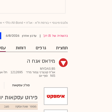
גלובס פיננסי
>
בורסת ת"א - אג"ח
>
All-Bond כללי
>
אג
6/8/2026
בהשהיה של 15 דק'
עדכון אחרון
|
תמצית
גרפים
דוחות
עסק
מידאס אגח ה
MYDAS B5
אג"ח קונצרני צמוד מדד
1212695
תל-אב
NIS
סוף יום
סה"כ עסקאות
פירוט עסקאות יומ
מספר
שעת עסקה
מצב