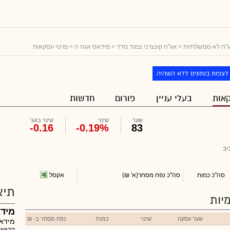
"ח לא-ממשלתיות
>
אג"ח קונצרני צמוד מדד
>
מידאס אגח ה
> פרטי עסקאות
לצפות בנתונים ללא השהיה
אות
בעלי עניין
פורום
חדשות
שער
שינוי
שינוי באג'
-0.16
-0.19%
83
יב
אקסל
סה"כ כמות
סה"כ נפח מסחר
(א' ₪)
תיא
יות
מיד
שער עסקה
שינוי
כמות
נפח מסחר ב- ₪
מידאס
רכישה