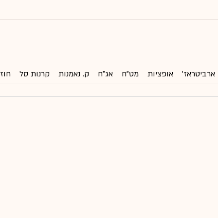
ארביטראז'
אופציות
מט"ח
אג"ח
ק. נאמנות
קרנות סל
חוזי