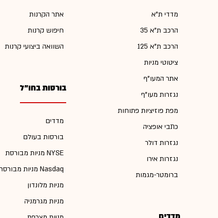
מדדי ת"א
אתר הקרנות
הרכב ת"א 35
חיפוש קרנות
הרכב ת"א 125
השוואה ביצועי קרנות
ציטוטי מניות
אתר המעו"ף
בורסות בחו"ל
נגזרות מעו"ף
מפת פוזיציות פתוחות
מדדים
כתבי אופציה
בורסות בעולם
נגזרות דולר
מניות מבורסת NYSE
נגזרות אירו
מניות מבורסת Nasdaq
ברומטר-מגמות
מניות מלונדון
מניות מגרמניה
מדדים
מניות מצרפת