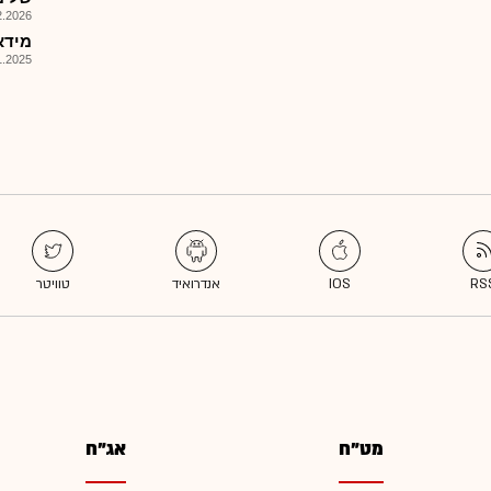
026, 09:32
מידאס 
025, 17:05
מט"ח
אג"ח