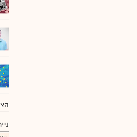
הצע
ניי
שם הנ