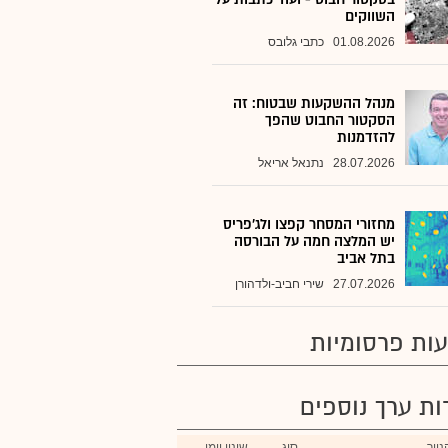
השווקים
01.08.2026
כתבי גלובס
מנהל ההשקעות שבטוח: זה
הסקטור החבוט שהפך
להזדמנות
28.07.2026
נתנאל אריאל
מחזורי המסחר קפצו ולג'פריס
יש המלצה חמה על הבורסה
בתל אביב
27.07.2026
שירי חביב-ולדהורן
ות פרסומיות
רות ערך נוספים
ייר
סוג
שינוי יומי