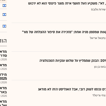
, לא": משקיע העל חושף איזה מוצר פיננסי הוא לא ירכוש
שירות גלובס
ות שמסמן מניה אחת: "מזכירה את סיפור ההצלחה של מור"
נתנאל אריאל
הוד
מדאס
סדרה 2 בדרך של 
026, 18:02
מדאס 
בועז בן נון
026, 09:30
מידא
2025
026, 18:27
מדאס
ם נכנסו לשוק דובי, אבל האנליסט הזה לא מודאג
בארה
צחי גרינולד
026, 09:37
מדאס
של מ