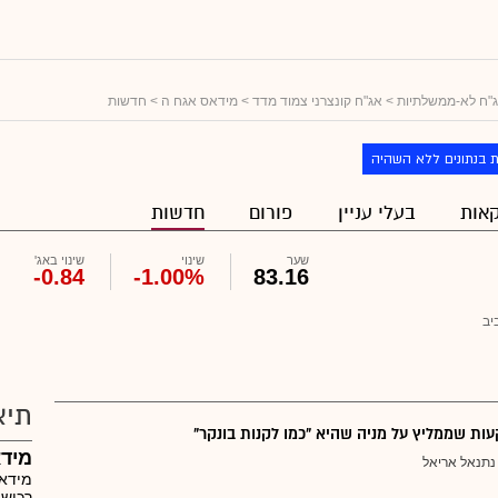
"ח לא-ממשלתיות
>
אג"ח קונצרני צמוד מדד
>
מידאס אגח ה
> חדשות
 בנתונים ללא השהיה
אות
בעלי עניין
פורום
חדשות
שער
שינוי
שינוי באג'
-0.84
-1.00%
83.16
יב
תיא
ת שממליץ על מניה שהיא "כמו לקנות בונקר"
מיד
נתנאל אריאל
מידאס
רכישה