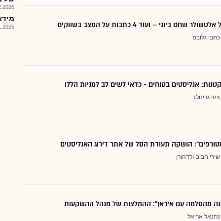
026, 09:32
מידאס 
 שחם ביוני – ועוד 4 כתבות על המצב בשווקים
025, 17:05
כתבי גלובס
צחי גרינולד
טורפים": הושקה תעודת הסל של אתר דירוג האנליסטים
שירי חביב-ולדהורן
נה מהסלמה עם איראן": ההמלצות של מנהל ההשקעות
נתנאל אריאל