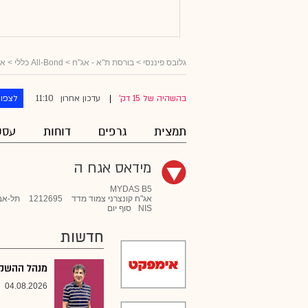
גלובס פיננסי
>
בורסת ת"א - אג"ח
>
All-Bond כללי
>
אג
11:10
בהשהיה של 15 דק'
עדכון אחרון
לצפות
|
תמצית
גרפים
דוחות
עסק
מידאס אגח ה
MYDAS B5
אג"ח קונצרני צמוד מדד
1212695
תל-אב
NIS
סוף יום
חדשות
מנהל ההשקעו
04.08.2026