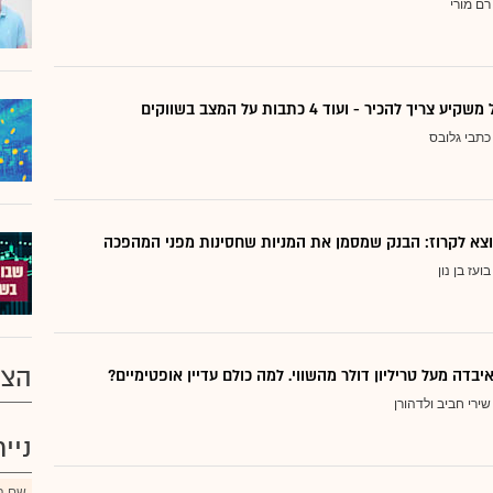
רם מורי
ריך להכיר - ועוד 4 כתבות על המצב בשווקים
כתבי גלובס
בועז בן נון
הצע
יבדה מעל טריליון דולר מהשווי. למה כולם עדיין אופטימיים?
שירי חביב ולדהורן
ניי
שם הנ