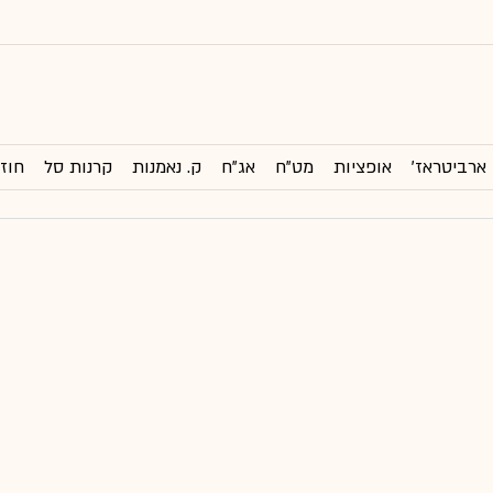
ארביטראז'
אופציות
מט"ח
אג"ח
ק. נאמנות
קרנות סל
חוזי