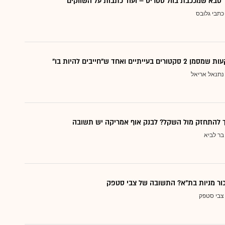
סבא שמככבת בוול סטריט – ועוד כתבות על השווקים
כתבי גלובס
עייתיים ואחד ש"חייבים להיות בו"
נתנאל אריאל
ך להתחזק מול השקל? לבנק אוף אמריקה יש תשובה
בר לביא
כור מניות בת"א? התשובה של צבי סטפק
צבי סטפק