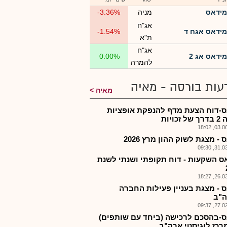
מידאס
מניה
-3.36%
אג"ח
מידאס אגח ד
-1.54%
ת"א
אג"ח
מידאס אג 2
0.00%
להמרה
עות בורסה - מאיה
מאיה
-דוח הצעת מדף להנפקת אופציות
זכויות
03.06.2
- מצגת לשוק ההון מרץ 2026
31.03.2
ס השקעות - דוח תקופתי ושנתי לשנת
26.03.2
 - מצגת בעניין פעילות החברה
"ב
27.02.2
-בהסכם לרכישה (ביחד עם שותפים)
רכז לוגיסטי ארה"ב...