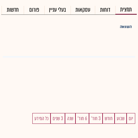
תמצית
דוחות
עסקאות
בעלי עניין
פורום
חדשות
השוואה
יום
שבוע
חודש
3 חוד'
6 חוד'
שנה
3 שנים
כל המידע