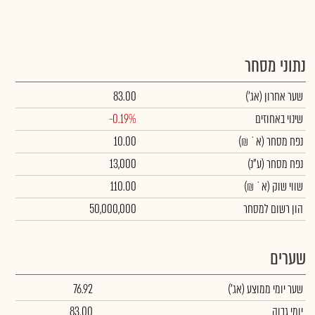
נתוני מסחר
שער אחרון
(אג')
83.00
שינוי באחוזים
-0.19%
נפח מסחר
(א` ₪)
10.00
נפח מסחר
(ע"נ)
13,000
שווי שוק
(א` ₪)
110.00
הון רשום למסחר
50,000,000
שערים
שער יומי ממוצע
(אג')
76.92
יומי גבוה
83.00