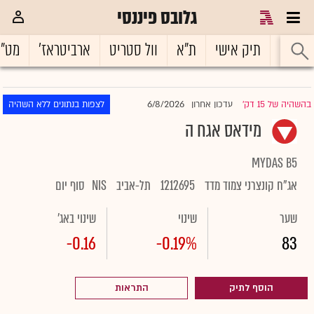
גלובס פיננסי
ראשי
תיק אישי
ת"א
וול סטריט
ארביטראז'
מט"
6/8/2026
בהשהיה של 15 דק'
עדכון אחרון
לצפות בנתונים ללא השהיה
|
מידאס אגח ה
MYDAS B5
אג"ח קונצרני צמוד מדד
1212695
תל-אביב
NIS
סוף יום
שער
שינוי
שינוי באג'
-0.16
-0.19%
83
הוסף לתיק
התראות