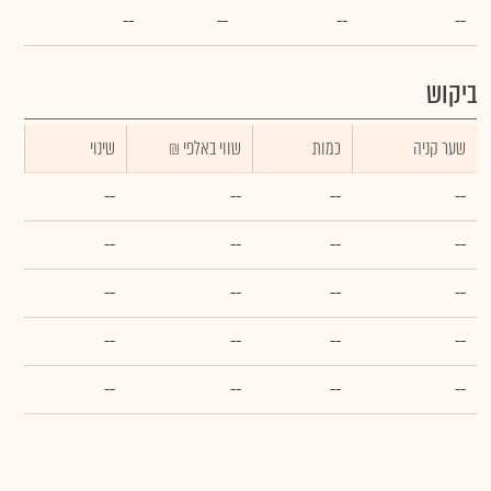
--
--
--
--
ביקוש
שער קניה
כמות
₪ שווי באלפי
שינוי
--
--
--
--
--
--
--
--
--
--
--
--
--
--
--
--
--
--
--
--