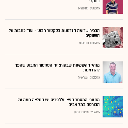
בונקר"
04.08.2026
נתנאל אריאל
הבכיר שרואה הזדמנות בסקטור חבוט - ועוד כתבות על
השווקים
01.08.2026
כתבי גלובס
מנהל ההשקעות שבטוח: זה הסקטור החבוט שהפך
להזדמנות
28.07.2026
נתנאל אריאל
מחזורי המסחר קפצו ולג'פריס יש המלצה חמה על
הבורסה בתל אביב
27.07.2026
שירי חביב-ולדהורן