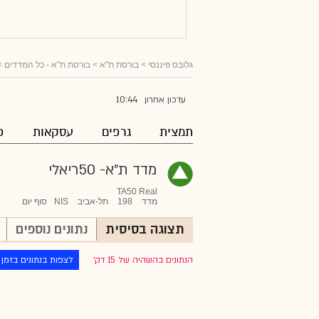
גלובס פיננסי
> בורסת ת"א >
בורסת ת"א - כל המדדים
>
10:44
עדכון אחרון
תמצית
גרפים
עסקאות
פ
מדד ת"א- 50ריאלי
TA50 Real
מדד
198
תל-אביב
NIS
סוף יום
תצוגה בסיסית
נתונים נוספים
הנתונים בהשהיה של 15 דק׳
לצפות בנתונים בזמן