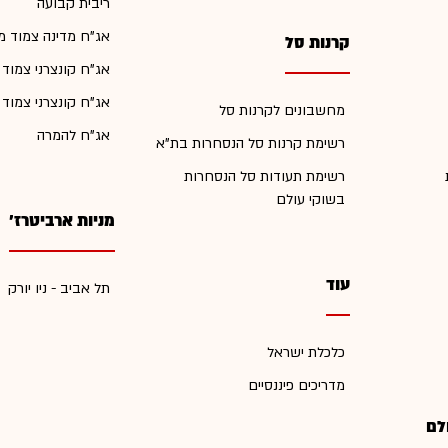
ריבית קבועה
אג"ח מדינה צמוד מ
קרנות סל
אג"ח קונצרני צמוד
אג"ח קונצרני צמוד
מחשבונים לקרנות סל
אג"ח להמרה
רשימת קרנות סל הנסחרות בת"א
רשימת תעודות סל הנסחרות
בשוקי עולם
מניות ארביטרז'
עוד
תל אביב - ניו יורק
כלכלת ישראל
מדריכים פיננסיים
לם