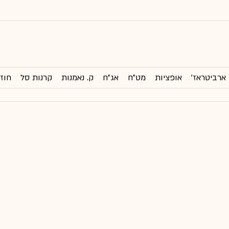
ארביטראז'
אופציות
מט"ח
אג"ח
ק. נאמנות
קרנות סל
חוזי