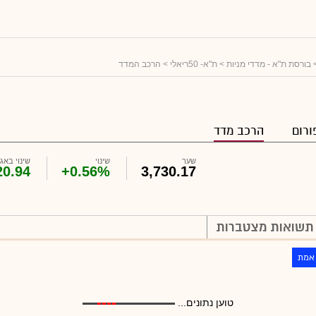
בורסת ת"א - מדדי מניות
>
ת"א- 50ריאלי
> הרכב המדד
ורום
הרכב מדד
שער
שינוי
שינוי באג'
20.94
+0.56%
3,730.17
תשואות מצטברות
 אמת
טוען נתונים...