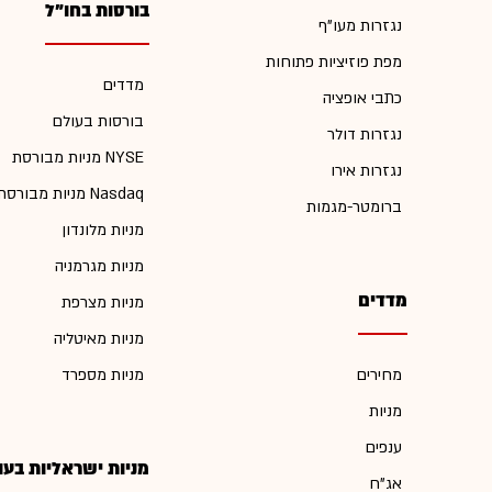
בורסות בחו"ל
נגזרות מעו"ף
מפת פוזיציות פתוחות
מדדים
כתבי אופציה
בורסות בעולם
נגזרות דולר
מניות מבורסת NYSE
נגזרות אירו
מניות מבורסת Nasdaq
ברומטר-מגמות
מניות מלונדון
מניות מגרמניה
מדדים
מניות מצרפת
מניות מאיטליה
מחירים
מניות מספרד
מניות
ענפים
מניות ישראליות בעו
אג"ח