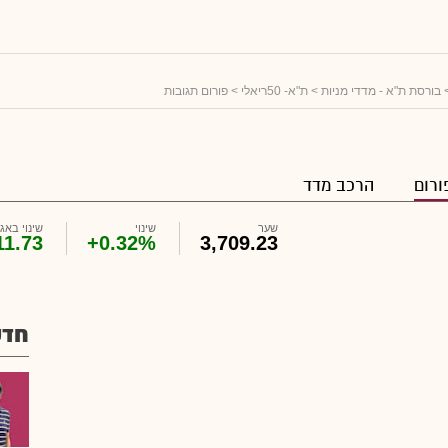
בורסת ת"א - מדדי מניות
>
ת"א- 50ריאלי
> פורום תגובות
ורום
הרכב מדד
שער
שינוי
שינוי באג'
11.73
+0.32%
3,709.23
חדש