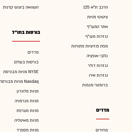
הרכב ת"א 125
השוואה ביצועי קרנות
ציטוטי מניות
אתר המעו"ף
בורסות בחו"ל
נגזרות מעו"ף
מפת פוזיציות פתוחות
מדדים
כתבי אופציה
בורסות בעולם
נגזרות דולר
מניות מבורסת NYSE
נגזרות אירו
מניות מבורסת Nasdaq
ברומטר-מגמות
מניות מלונדון
מניות מגרמניה
מדדים
מניות מצרפת
מניות מאיטליה
מחירים
מניות מספרד