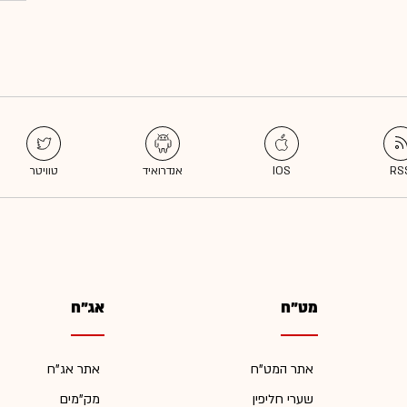
מט"ח
אג"ח
אתר המט"ח
אתר אג"ח
שערי חליפין
מק"מים