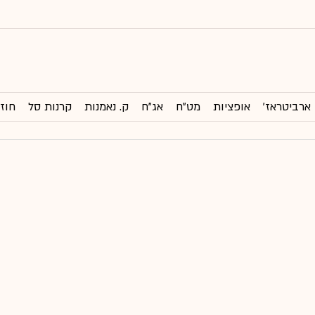
ארביטראז'
אופציות
מט"ח
אג"ח
ק. נאמנות
קרנות סל
חוזי