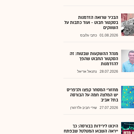
הבכיר שרואה הזדמנות
בסקטור חבוט - ועוד כתבות על
השווקים
01.08.2026
כתבי גלובס
מנהל ההשקעות שבטוח: זה
הסקטור החבוט שהפך
להזדמנות
28.07.2026
נתנאל אריאל
מחזורי המסחר קפצו ולג'פריס
יש המלצה חמה על הבורסה
בתל אביב
27.07.2026
שירי חביב-ולדהורן
היכונו לירידות בבורסה: כך
ייראה השבוע המטלטל שבפתח