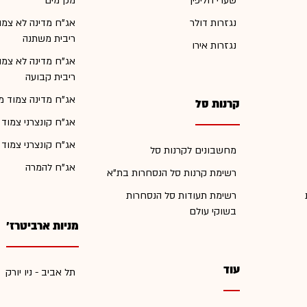
שערי חליפין
מק"מים
נגזרות דולר
אג"ח מדינה לא צמו
ריבית משתנה
נגזרות אירו
אג"ח מדינה לא צמו
ריבית קבועה
אג"ח מדינה צמוד מ
קרנות סל
אג"ח קונצרני צמוד
אג"ח קונצרני צמוד
מחשבונים לקרנות סל
אג"ח להמרה
רשימת קרנות סל הנסחרות בת"א
רשימת תעודות סל הנסחרות
בשוקי עולם
מניות ארביטרז'
עוד
תל אביב - ניו יורק