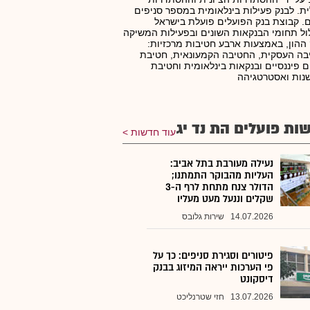
ת. לבנק פעילות בינלאומית במספר סניפים
. קבוצת בנק הפועלים פועלת בישראל
ל תחומי הבנקאות השונים ובפעילות המשיקה
ההון, באמצעות ארבע חטיבות מרכזיות:
ה העסקית, החטיבה הקמעונאית, חטיבת
ם פיננסיים ובנקאות בינלאומית וחטיבת
נות ואסטרטגיהה
ות פועלים הת נד יג
עוד חדשות
נעילה מעורבת בתל אביב:
העליות מהבוקר התמתנו;
הדולר צנח מתחת לרף ה-3
שקלים וננעל מעט מעליו
14.07.2026
שירות גלובס
פיטורים וסגירת סניפים: כך על
פי הערכות ייראה המיזוג בבנק
דיסקונט
13.07.2026
חזי שטרנליכט