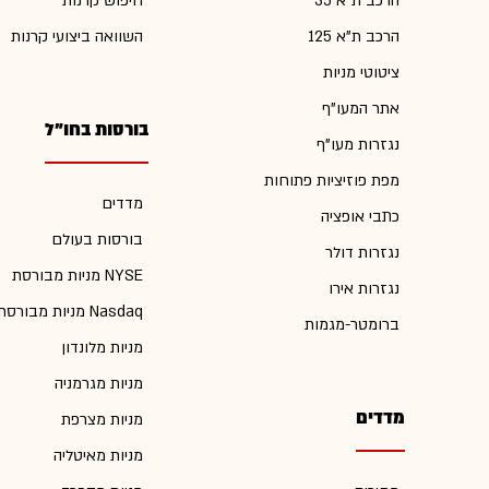
הרכב ת"א 35
חיפוש קרנות
הרכב ת"א 125
השוואה ביצועי קרנות
ציטוטי מניות
אתר המעו"ף
בורסות בחו"ל
נגזרות מעו"ף
מפת פוזיציות פתוחות
מדדים
כתבי אופציה
בורסות בעולם
נגזרות דולר
מניות מבורסת NYSE
נגזרות אירו
מניות מבורסת Nasdaq
ברומטר-מגמות
מניות מלונדון
מניות מגרמניה
מדדים
מניות מצרפת
מניות מאיטליה