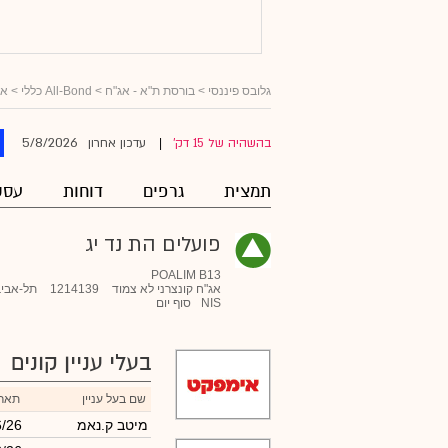
גלובס פיננסי
>
בורסת ת"א - אג"ח
>
All-Bond כללי
>
אג
5/8/2026
בהשהיה של 15 דק'
עדכון אחרון
|
תמצית
גרפים
דוחות
עסק
פועלים הת נד יג
POALIM B13
אג"ח קונצרני לא צמוד
1214139
תל-אביב
NIS
סוף יום
בעלי עניין קונים
שם בעל עניין
תארי
מיטב ק.נאמ
6/26