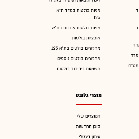
ריכוז תוצאות המסחר באג"ח
ד
מניות בולטות במדד ת"א
125
ד
מניות בולטות אחרות בת"א
אופציות בולטות
דד
מחזורים בולטים בת"א 125
 מדד
מחזורים בולטים נוספים
 מט"ח
תשואות דיבידנד בולטות
מוצרי גלובס
המוצרים שלי
סוכן החדשות
עיתון דיגטלי