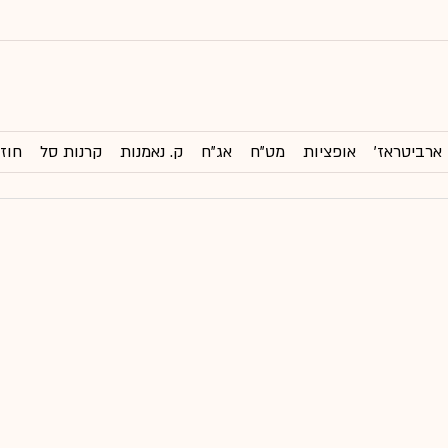
ארביטראז'
אופציות
מט"ח
אג"ח
ק. נאמנות
קרנות סל
חוזי