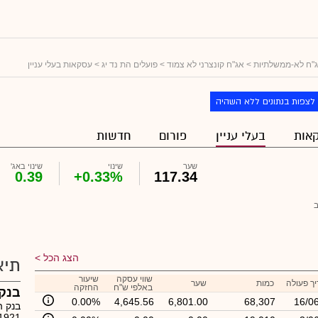
"ח לא-ממשלתיות
>
אג"ח קונצרני לא צמוד
>
פועלים הת נד יג
> עסקאות בעלי עניין
לצפות בנתונים ללא השהיה
אות
בעלי עניין
פורום
חדשות
שער
שינוי
שינוי באג'
0.39
+0.33%
117.34
הצג הכל
תיא
שווי עסקה
שיעור
ך פעולה
כמות
שער
באלפי ש"ח
החזקה
בנק
0.00%
4,645.56
6,801.00
68,307
16/0
בנק ה