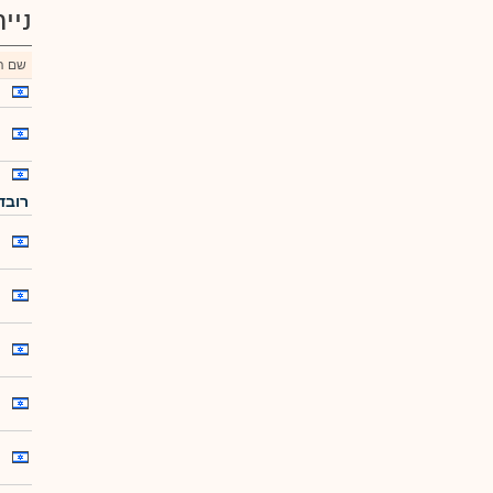
ניי
שם הנ
רובד 2-ר