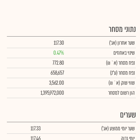
נתוני מסחר
שער אחרון
(אג')
117.30
שינוי באחוזים
0.47%
נפח מסחר
(א` ₪)
772.80
נפח מסחר
(ע"נ)
658,657
שווי שוק
(א` ₪)
3,562.00
הון רשום למסחר
1,395,972,000
שערים
שער יומי ממוצע
(אג')
117.33
יומי גבוה
117.46