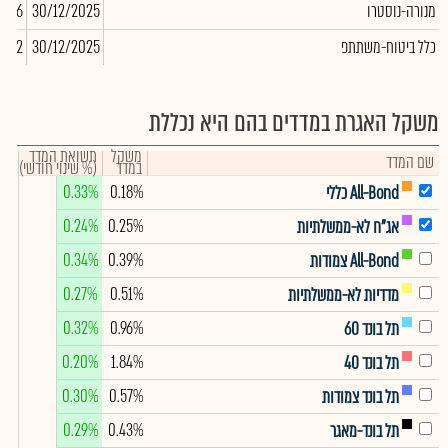
מנורה-נוסטרו
30/12/2025
7,576
כלל ביטוח-משתתפ
30/12/2025
,612
משקל האגרת במדדים בהם היא נכללת
משקל
תשואת המדד
שם המדד
במדד
(% שינוי חודשי)
0.33%
0.18%
All-Bond כללי
0.24%
0.25%
אג"ח לא-ממשלתיות
0.34%
0.39%
All-Bond צמודות
0.27%
0.51%
מדדיות לא-ממשלתיות
0.32%
0.96%
תל בונד 60
0.20%
1.84%
תל בונד 40
0.30%
0.57%
תל בונד צמודות
0.29%
0.43%
תל בונד-מאגר