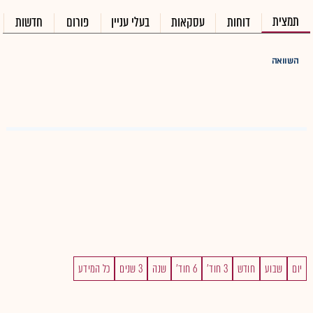
תמצית
דוחות
עסקאות
בעלי עניין
פורום
חדשות
השוואה
יום
שבוע
חודש
3 חוד'
6 חוד'
שנה
3 שנים
כל המידע