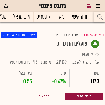
גלובס פיננסי
ראשי
תיק אישי
ת"א
וול סטריט
ארביטראז'
מט"
14:11
בהשהיה של 15 דק'
עדכון אחרון
לצפות בנתונים ללא השהיה
|
פועלים הת נד יג
POALIM B13
אג"ח קונצרני לא צמוד
1214139
תל-אביב
NIS
טרום מכרז נעילה
שער
שינוי
שינוי באג'
0.55
+0.47%
117.3
הוסף לתיק
התראות