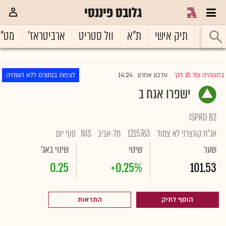
גלובס פיננסי
ראשי
תיק אישי
ת"א
וול סטריט
ארביטראז'
מט"
14:24
בהשהיה של 15 דק'
עדכון אחרון
לצפות בנתונים ללא השהיה
|
ישפרו אגח ב
ISPRO B2
אג"ח קונצרני לא צמוד
1215763
תל-אביב
NIS
סוף יום
שער
שינוי
שינוי באג'
0.25
+0.25%
101.53
הוסף לתיק
התראות