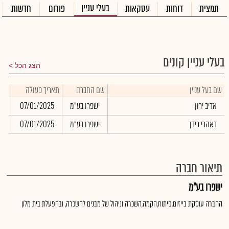
בעלי עניין
תמצית
דוחות
עסקאות
פורום
חדשות
בעלי עניין קונים
הצג הכל
שם בעל עניין
שם החברה
תאריך פעולה
כמו
אדיב ירון
ישפרו בע"מ
07/01/2025
27
דאהרי כידן
ישפרו בע"מ
07/01/2025
27
תיאור חברה
ישפרו בע"מ
החברה עוסקת בייזום,פיתוח,הקמה,השכרה וניהול של מבנים להשכרה, ובהפעלת בית מלון