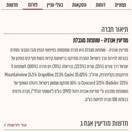
פורום
תמצית
דוחות
עסקאות
בעלי עניין
חדשות
תיאור חברה
מודיעין אנרגיה - שותפות מוגבלת
מודיעין אנרגיה - שותפות מוגבלת היא חברה שמתמחה בחיפושי הנפט והגז הטבעי. נסחרת
בבורסה לניירות ערך בישראל. החברה מחזיקה ברישיונות קידוח בטווח חוף הים התיכון של
ישראל דרך צורים (15%), שרית (22.5%), גבריאלה (70%) וים חדרה (100%). לשותפות 5
פרויקטים בקליפורניה, ארה"ב: Mountainview 24.5% GrapeVine 22.3% Casini 35.625%
Concord 37.5% Shideler 37.5% וב-10% מחזקת שמשון בישראל. ניהולה השוטף של
השותפות מתבצע ע”י מודיעין אנרגיה ניהול (1992) בע”מ (“השותף הכללי”), חברה פרטית
בבעלות IDB חברה לפיתוח בע”מ..
חדשות מודיעין אגח ג
עוד חדשות