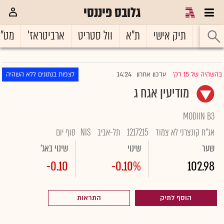
גלובס פיננסי
ראשי
תיק אישי
ת"א
וול סטריט
ארביטראז'
מט"
14:24
בהשהיה של 15 דק'
עדכון אחרון
לצפות בנתונים ללא השהיה
|
מודיעין אגח ג
MODIIN B3
אג"ח קונצרני לא צמוד
1217215
תל-אביב
NIS
סוף יום
שער
שינוי
שינוי באג'
-0.10
-0.10%
102.98
הוסף לתיק
התראות