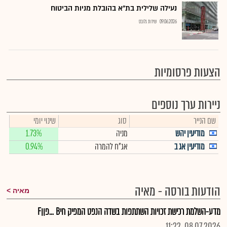
נעילה שלילית בת"א בהובלת מניות הביטוח
09.06.2026
שירות גלובס
הצעות פרסומיות
ניירות ערך נוספים
שם הנייר
סוג
שינוי יומי
מודיעין יהש
מניה
1.73%
מודיעין אג ב
אג"ח להמרה
0.94%
הודעות בורסה - מאיה
מאיה
מדע-השלמת רכישת זכויות השתתפות בשדה הנפט המפיק חיB ...פןןF
08.07.2026, 11:22