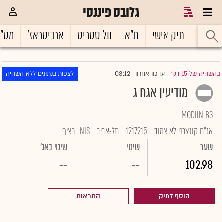
גלובס פיננסי
ראשי
תיק אישי
ת"א
וול סטריט
ארביטראז'
מט"
08:12
בהשהיה של 15 דק'
עדכון אחרון
לצפות בנתונים ללא השהיה
|
מודיעין אגח ג
MODIIN B3
אג"ח קונצרני לא צמוד
1217215
תל-אביב
NIS
רציף
שער
שינוי
שינוי באג'
--
--
102.98
הוסף לתיק
התראות