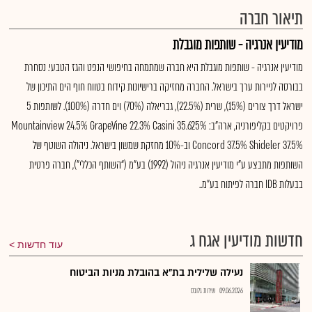
תיאור חברה
מודיעין אנרגיה - שותפות מוגבלת
מודיעין אנרגיה - שותפות מוגבלת היא חברה שמתמחה בחיפושי הנפט והגז הטבעי. נסחרת
בבורסה לניירות ערך בישראל. החברה מחזיקה ברישיונות קידוח בטווח חוף הים התיכון של
ישראל דרך צורים (15%), שרית (22.5%), גבריאלה (70%) וים חדרה (100%). לשותפות 5
פרויקטים בקליפורניה, ארה"ב: Mountainview 24.5% GrapeVine 22.3% Casini 35.625%
Concord 37.5% Shideler 37.5% וב-10% מחזקת שמשון בישראל. ניהולה השוטף של
השותפות מתבצע ע”י מודיעין אנרגיה ניהול (1992) בע”מ (“השותף הכללי”), חברה פרטית
בבעלות IDB חברה לפיתוח בע”מ..
חדשות מודיעין אגח ג
עוד חדשות
נעילה שלילית בת"א בהובלת מניות הביטוח
09.06.2026
שירות גלובס