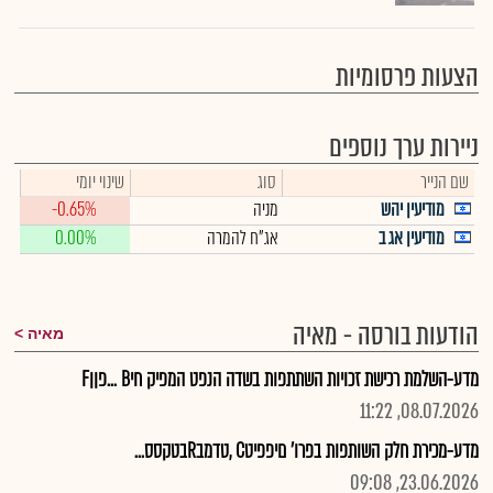
הצעות פרסומיות
ניירות ערך נוספים
שם הנייר
סוג
שינוי יומי
מודיעין יהש
מניה
-0.65%
מודיעין אג ב
אג"ח להמרה
0.00%
הודעות בורסה - מאיה
מאיה
מדע-השלמת רכישת זכויות השתתפות בשדה הנפט המפיק חיB ...פןןF
08.07.2026, 11:22
מדע-מכירת חלק השותפות בפרו' םיפפיטC ,טדמבRבטקסס...
23.06.2026, 09:08