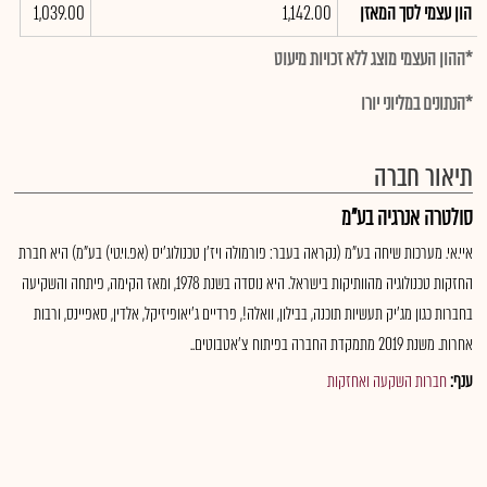
הון עצמי לסך המאזן
1,142.00
1,039.00
*ההון העצמי מוצג ללא זכויות מיעוט
*הנתונים במליוני יורו
תיאור חברה
סולטרה אנרגיה בע"מ
איי.אי. מערכות שיחה בע"מ (נקראה בעבר: פורמולה ויז'ן טכנולוג'יס (אפ.וי.טי) בע"מ) היא חברת
החזקות טכנולוגיה מהוותיקות בישראל. היא נוסדה בשנת 1978, ומאז הקימה, פיתחה והשקיעה
בחברות כגון מג'יק תעשיות תוכנה, בבילון, וואלה!, פרדיים ג'יאופיזיקל, אלדין, סאפיינס, ורבות
אחרות. משנת 2019 מתמקדת החברה בפיתוח צ'אטבוטים..
ענף:
חברות השקעה ואחזקות