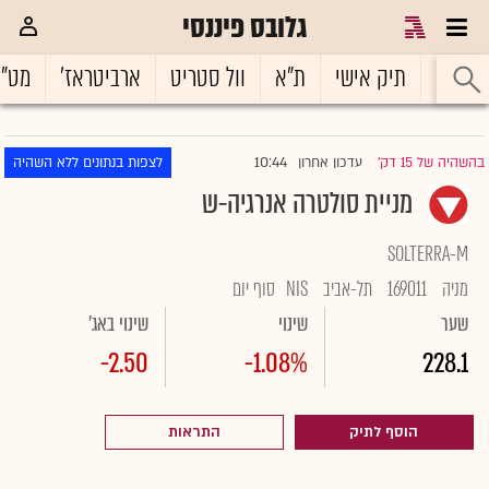
גלובס פיננסי
ראשי
תיק אישי
ת"א
וול סטריט
ארביטראז'
מט"
10:44
בהשהיה של 15 דק'
עדכון אחרון
לצפות בנתונים ללא השהיה
|
מניית סולטרה אנרגיה-ש
SOLTERRA-M
מניה
169011
תל-אביב
NIS
סוף יום
שער
שינוי
שינוי באג'
-2.50
-1.08%
228.1
הוסף לתיק
התראות