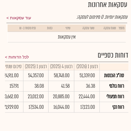
עסקאות אחרונות
עסקאות יומיות:
0
מינימום לעסקה:
עוד עסקאות
מספר
שעת עסקה
שער עסקה
שינוי
כמות
נפח מסחר ב- ₪
אין עסקאות
דוחות כספיים
לכל הדוחות
רבעון 1 (2026)
רבעון 4 (2025)
רבעון 1 (2025)
סיכום שנתי 2025
סה"כ הכנסות
51,339.00
58,748.00
54,357.00
224,911.00
רווח גולמי
36.38
41.58
38.08
157.91
רווח תפעולי
22,444.00
20,885.00
23,012.00
93,662.00
רווח נקי
17,123.00
16,044.00
17,534.00
71,929.00