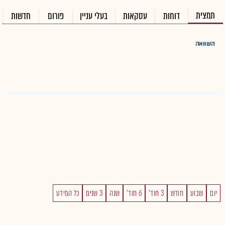
תמצית
דוחות
עסקאות
בעלי עניין
פורום
חדשות
השוואה
יום
שבוע
חודש
3 חוד'
6 חוד'
שנה
3 שנים
כל המידע