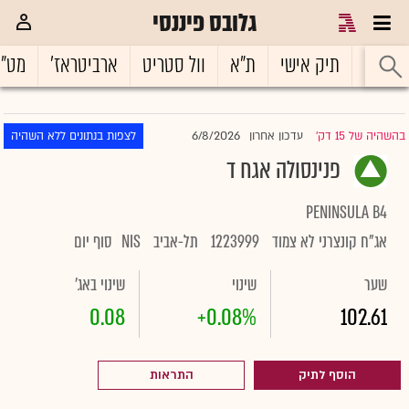
גלובס פיננסי
ראשי
תיק אישי
ת"א
וול סטריט
ארביטראז'
מט"
6/8/2026
בהשהיה של 15 דק'
עדכון אחרון
לצפות בנתונים ללא השהיה
|
פנינסולה אגח ד
PENINSULA B4
אג"ח קונצרני לא צמוד
1223999
תל-אביב
NIS
סוף יום
שער
שינוי
שינוי באג'
0.08
+0.08%
102.61
הוסף לתיק
התראות