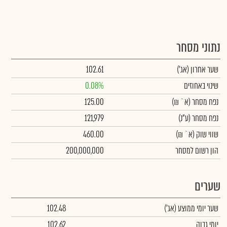
נתוני מסחר
שער אחרון
(אג')
102.61
שינוי באחוזים
0.08%
נפח מסחר
(א` ₪)
125.00
נפח מסחר
(ע"נ)
121,979
שווי שוק
(א` ₪)
460.00
הון רשום למסחר
200,000,000
שערים
שער יומי ממוצע
(אג')
102.48
יומי גבוה
102.62