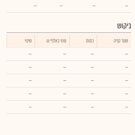
--
--
--
--
ביקוש
שער קניה
כמות
₪ שווי באלפי
שינוי
--
--
--
--
--
--
--
--
--
--
--
--
--
--
--
--
--
--
--
--