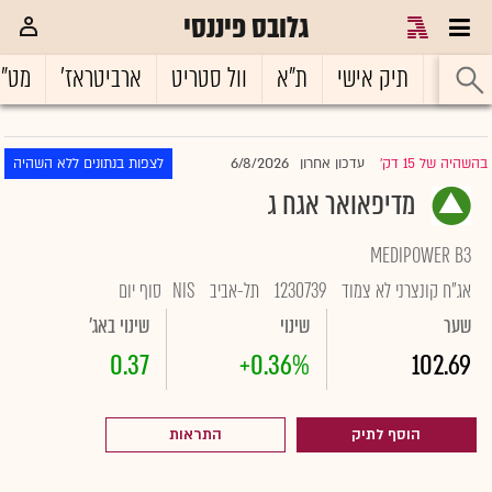
גלובס פיננסי
ראשי
תיק אישי
ת"א
וול סטריט
ארביטראז'
מט"
6/8/2026
בהשהיה של 15 דק'
עדכון אחרון
לצפות בנתונים ללא השהיה
|
מדיפאואר אגח ג
MEDIPOWER B3
אג"ח קונצרני לא צמוד
1230739
תל-אביב
NIS
סוף יום
שער
שינוי
שינוי באג'
0.37
+0.36%
102.69
הוסף לתיק
התראות