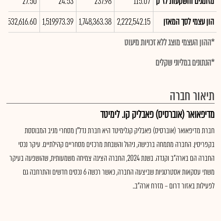
מזומנים והשקעות לז"ק
115.07
237.98
24.53
27.50
הון עצמי לסך המאזן
2,222,542.15
1,748,363.38
1,519,973.39
1,532,616.60
*ההון העצמי מוצג ללא זכויות מיעוט
*הנתונים במליוני שקלים
תיאור חברה
מדיפאואר (אוברסיס) פאבליק קו. לימיטד
חברת מדיפאואר (אוברסיס) פאבליק קו.לימיטד היא חברת נדל"ן מסחרי מניב המבוססת
בקפריסין. החברה מתמחה ברכישה, ניהול והשבחת מרכזים מסחריים קהילתיים. עיקר נכסי
החברה הם בארה"ב וקנדה. בשנת 2024, החברה הציגה צמיחה משמעותית, שהושפעה בעיקר
משתי עסקאות אסטרטגיות שביצעה החברה, כאשר רכשה 6 נכסים חדשים והתרחבה גם
לפעילות באזור דרום – מזרח ארה"ב..