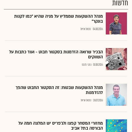
חדשות
מנהל ההשקעות שממליץ על מניה שהיא "כמו לקנות
בונקר"
04.08.2026
נתנאל אריאל
הבכיר שרואה הזדמנות בסקטור חבוט - ועוד כתבות על
השווקים
01.08.2026
כתבי גלובס
מנהל ההשקעות שבטוח: זה הסקטור החבוט שהפך
להזדמנות
28.07.2026
נתנאל אריאל
מחזורי המסחר קפצו ולג'פריס יש המלצה חמה על
הבורסה בתל אביב