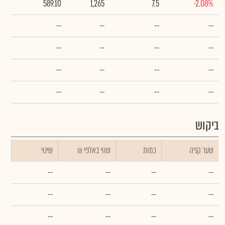
589.10
1,265
7.5
-2.08%
--
--
--
--
--
--
--
--
--
--
--
--
--
--
--
--
ביקוש
שער קניה
כמות
₪ שווי באלפי
שינוי
--
--
--
--
--
--
--
--
--
--
--
--