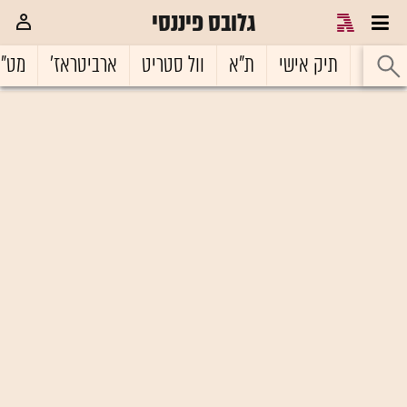
גלובס פיננסי
ראשי
תיק אישי
ת"א
וול סטריט
ארביטראז'
מט"