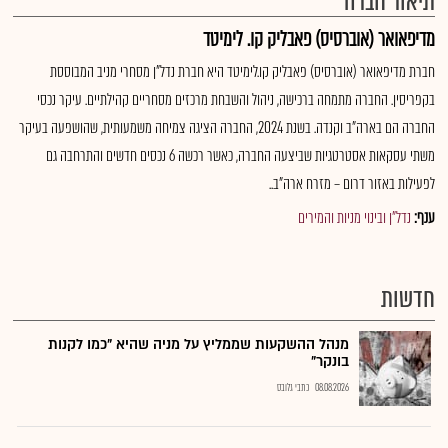
תיאור חברה
מדיפאואר (אוברסיס) פאבליק קו. לימיטד
חברת מדיפאואר (אוברסיס) פאבליק קו.לימיטד היא חברת נדל"ן מסחרי מניב המבוססת
בקפריסין. החברה מתמחה ברכישה, ניהול והשבחת מרכזים מסחריים קהילתיים. עיקר נכסי
החברה הם בארה"ב וקנדה. בשנת 2024, החברה הציגה צמיחה משמעותית, שהושפעה בעיקר
משתי עסקאות אסטרטגיות שביצעה החברה, כאשר רכשה 6 נכסים חדשים והתרחבה גם
לפעילות באזור דרום – מזרח ארה"ב..
ענף:
נדל"ן ובינוי מניות והמירים
חדשות
מנהל ההשקעות שממליץ על מניה שהיא "כמו לקנות
בונקר"
08.08.2026
כתבי גלובס