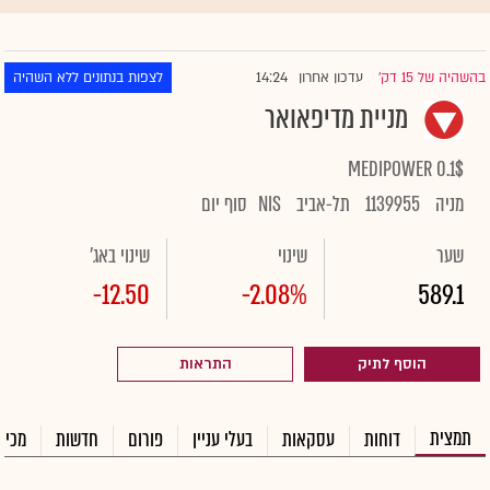
14:24
בהשהיה של 15 דק'
עדכון אחרון
לצפות בנתונים ללא השהיה
|
מניית מדיפאואר
MEDIPOWER 0.1$
מניה
1139955
תל-אביב
NIS
סוף יום
שער
שינוי
שינוי באג'
-12.50
-2.08%
589.1
הוסף לתיק
התראות
תמצית
דוחות
עסקאות
בעלי עניין
פורום
חדשות
מכיר