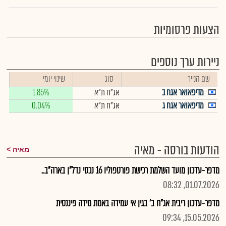
הצעות פרסומיות
ניירות ערך נוספים
שם הנייר
סוג
שינוי יומי
מדיפאואר אגח ב
אג"ח ת"א
1.85%
מדיפאואר אגח ג
אג"ח ת"א
0.04%
הודעות בורסה - מאיה
מאיה
מדפר-עדכון מועד השלמת רכישת פורטפוליו 16 נכסי נדל"ן בארה"ב..
01.07.2026, 08:32
מדפר-עדכון ריבית אג"ח ב' בגין אי עמידה באמת מידה פיננסית
15.05.2026, 09:34