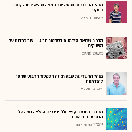
מנהל ההשקעות שממליץ על מניה שהיא "כמו לקנות
בונקר"
04.08.2026
נתנאל אריאל
הבכיר שרואה הזדמנות בסקטור חבוט - ועוד כתבות על
השווקים
01.08.2026
כתבי גלובס
מנהל ההשקעות שבטוח: זה הסקטור החבוט שהפך
להזדמנות
28.07.2026
נתנאל אריאל
מחזורי המסחר קפצו ולג'פריס יש המלצה חמה על
הבורסה בתל אביב
27.07.2026
שירי חביב-ולדהורן