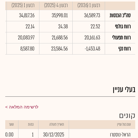
רבעון 1 (2026)
רבעון 4 (2025)
רבעון 1 (2025)
סי
סה"כ הכנסות
36,589.73
35,998.01
34,817.26
55
רווח גולמי
22.52
24.38
22.14
4
רווח תפעולי
20,161.63
21,688.56
20,083.97
99
רווח נקי
-1,453.48
23,584.56
8,587.80
28
בעלי עניין
לרשימה המלאה
קונים
שם בעל עניין
תאריך פעולה
כמות
שער
הראל-נוסטרו
30/12/2025
1
0.00