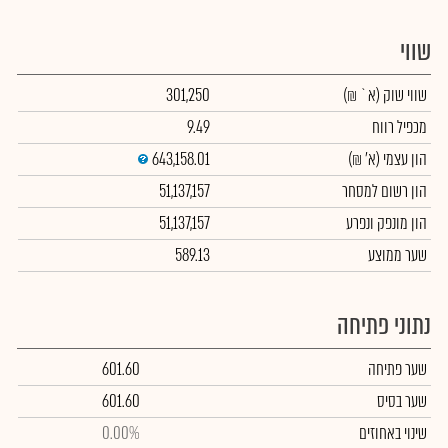
שווי
שווי שוק
(א` ₪)
301,250
מכפיל רווח
9.49
הון עצמי
(א' ₪)
643,158.01
הון רשום למסחר
51,137,157
הון מונפק ונפרע
51,137,157
שער ממוצע
589.13
נתוני פתיחה
שער פתיחה
601.60
שער בסיס
601.60
שינוי באחוזים
0.00%