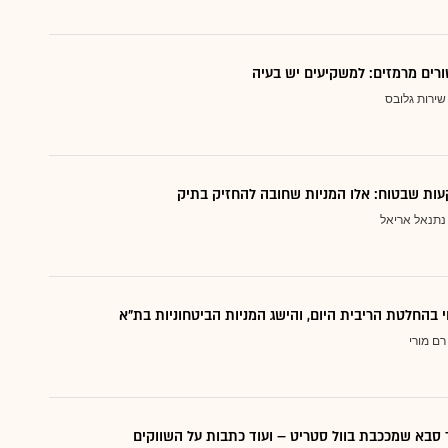
ורים מרמזים: למשקיעים יש בעיה
שירות גלובס
ות שבטוח: אלו המניות שחובה להחזיק בתיק
נתנאל אריאל
י בהחלטת הריבית היום, והישג המניות הביטחוניות בת"א
רם מורי
סבא שמככבת בוול סטריט – ועוד כתבות על השווקים