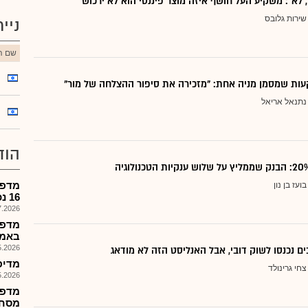
, לא": משקיע העל חושף איזה מוצר פיננסי הוא לא ירכוש
שירות גלובס
ניי
שם הנ
ות שמסמן מניה אחת: "מזכירה את סיפור ההצלחה של מור"
נתנאל אריאל
הוד
מדפר
בועז בן נון
16 נכסי נדל"ן בארה"ב..
026, 08:32
מדפר
באמת
026, 09:34
ם נכנסו לשוק דובי, אבל האנליסט הזה לא מודאג
מדיפאוא
צחי גרינולד
026, 08:52
מסחר