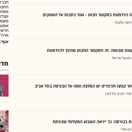
חברת 
החברה
מסחרי
 הזדמנות בסקטור חבוט - ועוד כתבות על השווקים
משמע
כתבי גלובס
חדשים
ארה"ב
ענף:
ות שבטוח: זה הסקטור החבוט שהפך להזדמנות
נתנאל אריאל
חדש
ר קפצו ולג'פריס יש המלצה חמה על הבורסה בתל אביב
שירי חביב-ולדהורן
דות בבורסה: כך ייראה השבוע המטלטל שבפתח
רם מורי