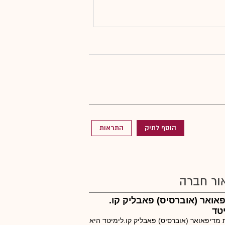
הוסף לתיק
התראות
ור חברה
אואר (אוברסיס) פאבליק קו.
טד
מדיפאואר (אוברסיס) פאבליק קו.לימיטד היא