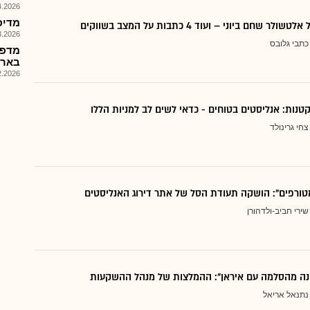
026, 10:10
מדיפא
 שחם ביוני – ועוד 4 כתבות על המצב בשווקים
026, 08:44
כתבי גלובס
מדפר
בארה"ב
026, 12:55
צחי גרינולד
טורפים": הושקה תעודת הסל של אתר דירוג האנליסטים
שירי חביב-ולדהורן
נה מהסלמה עם איראן": ההמלצות של מנהל ההשקעות
נתנאל אריאל