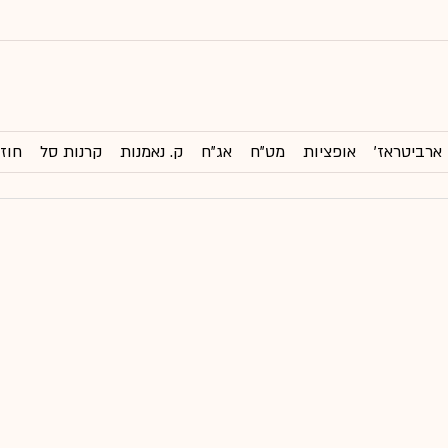
ארביטראז'
אופציות
מט"ח
אג"ח
ק. נאמנות
קרנות סל
חוזי