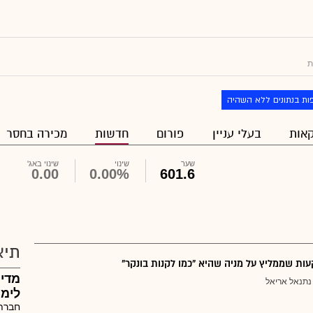
ת
ות בנתונים ללא השהיה
אות
בעלי עניין
פורום
חדשות
מכירה בחסר
שער
שינוי
שינוי באג'
0.00
0.00%
601.6
תיא
ת שממליץ על מניה שהיא "כמו לקנות בונקר"
מדיפ
נתנאל אריאל
לימי
חברת 