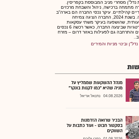
נדל"ן מסחרי מניב המבוססת בקפריסין.
 מתמחה ברכישה, ניהול והשבחת מרכזים
ים קהילתיים. עיקר נכסי החברה הם בארה"ב
וקנדה. בשנת 2024, החברה הציגה צמיחה
ותית, שהושפעה בעיקר משתי עסקאות
אסטרטגיות שביצעה החברה, כאשר רכשה 6 נכסים
 והתרחבה גם לפעילות באזור דרום – מזרח
..
נדל"ן ובינוי מניות והמירים
ות
מנהל ההשקעות שממליץ על
מניה שהיא "כמו לקנות בונקר"
04.08.2026
נתנאל אריאל
הבכיר שרואה הזדמנות
בסקטור חבוט - ועוד כתבות על
השווקים
01.08.2026
כתבי גלובס