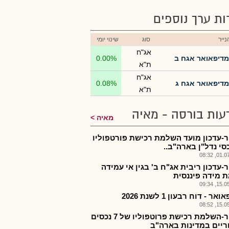
רות ערך נוספים
ייר
סוג
שינוי יומי
אג"ח
מדיפאואר אגח ב
0.00%
ת"א
אג"ח
מדיפאואר אגח ג
0.08%
ת"א
עות בורסה - מאיה
מאיה
-עדכון מועד השלמת רכישת פורטפוליו
01.07.2
-עדכון ריבית אג"ח ב' בגין אי עמידה
 מידה פיננסית
15.05.2
ר - דוח רבעון 1 לשנת 2026
15.05.2
מדפר-השלמת רכישת פרוטפוליו של 7 נכסים
יים במדינות בארה"ב