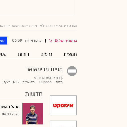
גלובס פיננסי
>
בורסת ת"א - מניות
>
מדיפאואר
> חדשו
06:59
בהשהיה של 15 דק'
עדכון אחרון
לצפ
|
תמצית
גרפים
דוחות
עסק
מניית מדיפאואר
MEDIPOWER 0.1$
מניה
1139955
תל-אביב
NIS
רציף
חדשות
מנהל ההשקעו
04.08.2026