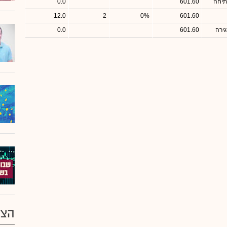
תיחה
601.60
0.0
12.0
2
0%
601.60
ירה
601.60
0.0
הצע