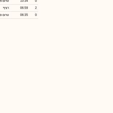
0
10:34
טרום פ
2
06:59
רציף
0
06:35
טרום סג