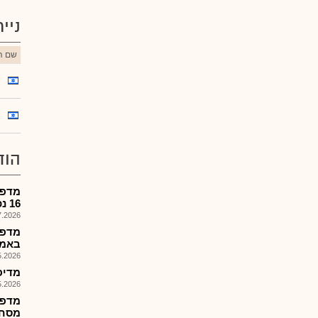
ניי
שם הנ
הוד
מדפר
16 נכסי נדל"ן בארה"ב..
026, 08:32
מדפר
באמת
026, 09:34
מדיפאוא
026, 08:52
מסחר