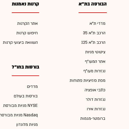
הבורסה בת"א
קרנות נאמנות
מדדי ת"א
אתר הקרנות
הרכב ת"א 35
חיפוש קרנות
הרכב ת"א 125
השוואה ביצועי קרנות
ציטוטי מניות
אתר המעו"ף
בורסות בחו"ל
נגזרות מעו"ף
מפת פוזיציות פתוחות
מדדים
כתבי אופציה
בורסות בעולם
נגזרות דולר
מניות מבורסת NYSE
נגזרות אירו
מניות מבורסת Nasdaq
ברומטר-מגמות
מניות מלונדון