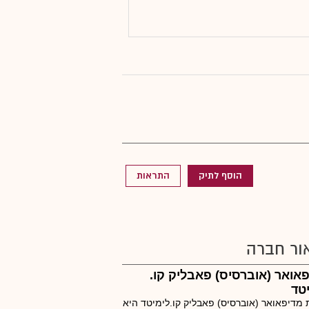
הוסף לתיק
התראות
ור חברה
אואר (אוברסיס) פאבליק קו.
טד
מדיפאואר (אוברסיס) פאבליק קו.לימיטד היא