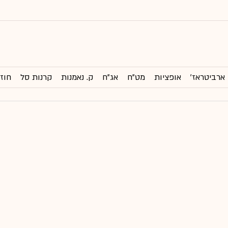
ארביטראז'
אופציות
מט"ח
אג"ח
ק. נאמנות
קרנות סל
חוזי