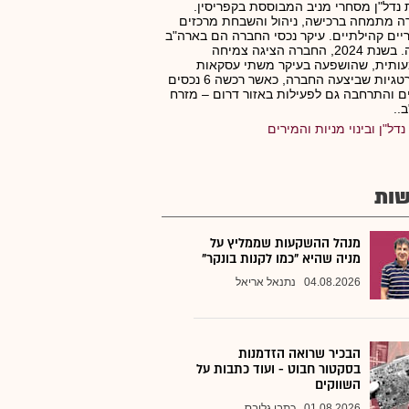
נדל"ן מסחרי מניב המבוססת בקפריסין.
 מתמחה ברכישה, ניהול והשבחת מרכזים
ים קהילתיים. עיקר נכסי החברה הם בארה"ב
וקנדה. בשנת 2024, החברה הציגה צמיחה
ותית, שהושפעה בעיקר משתי עסקאות
אסטרטגיות שביצעה החברה, כאשר רכשה 6 נכסים
 והתרחבה גם לפעילות באזור דרום – מזרח
..
נדל"ן ובינוי מניות והמירים
ות
מנהל ההשקעות שממליץ על
מניה שהיא "כמו לקנות בונקר"
04.08.2026
נתנאל אריאל
הבכיר שרואה הזדמנות
בסקטור חבוט - ועוד כתבות על
השווקים
01.08.2026
כתבי גלובס