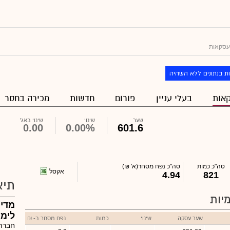
עסקאות
ת בנתונים ללא השהיה
אות
בעלי עניין
פורום
חדשות
מכירה בחסר
שער
שינוי
שינוי באג'
0.00
0.00%
601.6
סה"כ כמות
סה"כ נפח מסחר
(א' ₪)
אקסל
4.94
821
תיא
יות
מדיפ
לימי
שער עסקה
שינוי
כמות
נפח מסחר ב- ₪
חברת 