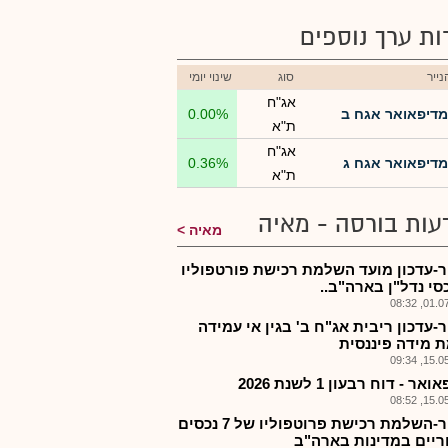
רות ערך נוספים
ייר
סוג
שינוי יומי
אג"ח
מדיפאואר אגח ב
0.00%
ת"א
אג"ח
מדיפאואר אגח ג
0.36%
ת"א
עות בורסה - מאיה
מאיה
-עדכון מועד השלמת רכישת פורטפוליו
01.07.2
-עדכון ריבית אג"ח ב' בגין אי עמידה
 מידה פיננסית
15.05.2
ר - דוח רבעון 1 לשנת 2026
15.05.2
מדפר-השלמת רכישת פרוטפוליו של 7 נכסים
יים במדינות בארה"ב