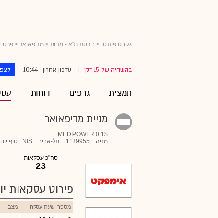
גלובס פיננסי
>
בורסת ת"א - מניות
>
מדיפאואר
> פרטי 
10:44
בהשהיה של 15 דק'
עדכון אחרון
לצפו
|
תמצית
גרפים
דוחות
עסק
מניית מדיפאואר
MEDIPOWER 0.1$
מניה
1139955
תל-אביב
NIS
סוף יום
סה"כ עסקאות
23
פירוט עסקאות יומ
מספר
שעת עסקה
מצב