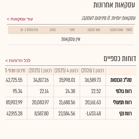
עסקאות אחרונות
עסקאות יומיות:
0
מינימום לעסקה:
עוד עסקאות
מספר
שעת עסקה
שער עסקה
שינוי
כמות
נפח מסחר ב- ₪
אין עסקאות
דוחות כספיים
לכל הדוחות
רבעון 1 (2026)
רבעון 4 (2025)
רבעון 1 (2025)
סיכום שנתי 2025
סה"כ הכנסות
36,589.73
35,998.01
34,817.26
142,725.55
רווח גולמי
22.52
24.38
22.14
95.34
רווח תפעולי
20,161.63
21,688.56
20,083.97
85,902.99
רווח נקי
-1,453.48
23,584.56
8,587.80
42,915.28