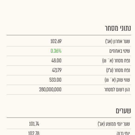
נתוני מסחר
שער אחרון
(אג')
102.69
שינוי באחוזים
0.36%
נפח מסחר
(א` ₪)
48.00
נפח מסחר
(ע"נ)
47,179
שווי שוק
(א` ₪)
533.00
הון רשום למסחר
280,000,000
שערים
שער יומי ממוצע
(אג')
101.74
יומי גבוה
102.78