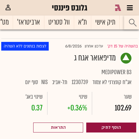
גלובס פיננסי
ראשי
תיק אישי
ת"א
וול סטריט
ארביטראז'
מט"
6/8/2026
בהשהיה של 15 דק'
עדכון אחרון
לצפות בנתונים ללא השהיה
|
מדיפאואר אגח ג
MEDIPOWER B3
אג"ח קונצרני לא צמוד
1230739
תל-אביב
NIS
סוף יום
שער
שינוי
שינוי באג'
0.37
+0.36%
102.69
הוסף לתיק
התראות