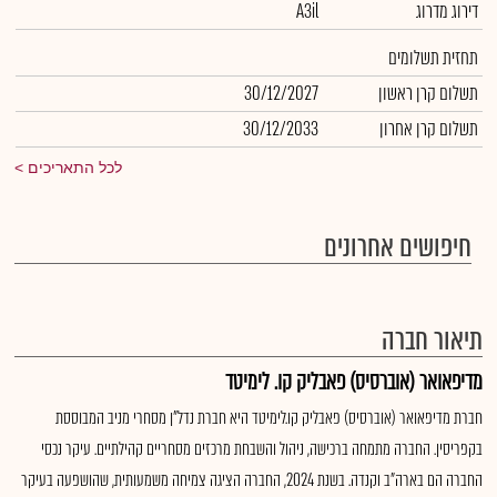
דירוג מדרוג
A3il
תחזית תשלומים
תשלום קרן ראשון
30/12/2027
תשלום קרן אחרון
30/12/2033
לכל התאריכים
חיפושים אחרונים
תיאור חברה
מדיפאואר (אוברסיס) פאבליק קו. לימיטד
חברת מדיפאואר (אוברסיס) פאבליק קו.לימיטד היא חברת נדל"ן מסחרי מניב המבוססת
בקפריסין. החברה מתמחה ברכישה, ניהול והשבחת מרכזים מסחריים קהילתיים. עיקר נכסי
החברה הם בארה"ב וקנדה. בשנת 2024, החברה הציגה צמיחה משמעותית, שהושפעה בעיקר