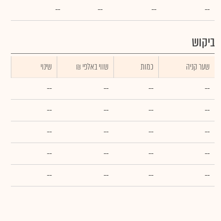
--
--
--
--
ביקוש
שער קניה
כמות
₪ שווי באלפי
שינוי
--
--
--
--
--
--
--
--
--
--
--
--
--
--
--
--
--
--
--
--