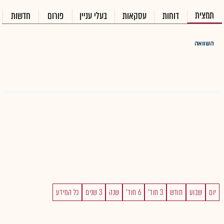
תמצית
דוחות
עסקאות
בעלי עניין
פורום
חדשות
השוואה
יום
שבוע
חודש
3 חוד'
6 חוד'
שנה
3 שנים
כל המידע