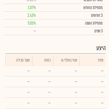
מתחילת החודש
1.07%
3 חודשים
2.43%
מתחילת השנה
5.01%
3 שנים
--
היצע
שינוי
₪ שווי באלפי
כמות
שער מכירה
--
--
--
--
--
--
--
--
--
--
--
--
--
--
--
--