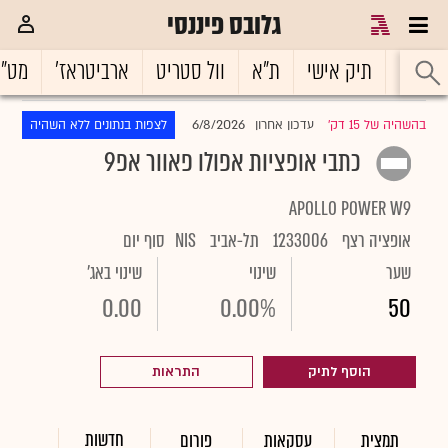
גלובס פיננסי
ראשי
תיק אישי
ת"א
וול סטריט
ארביטראז'
מט"
6/8/2026
בהשהיה של 15 דק'
עדכון אחרון
לצפות בנתונים ללא השהיה
|
כתבי אופציות אפולו פאוור אפ9
APOLLO POWER W9
אופציה רצף
1233006
תל-אביב
NIS
סוף יום
שער
שינוי
שינוי באג'
0.00
0.00%
50
הוסף לתיק
התראות
חדשות
תמצית
עסקאות
פורום