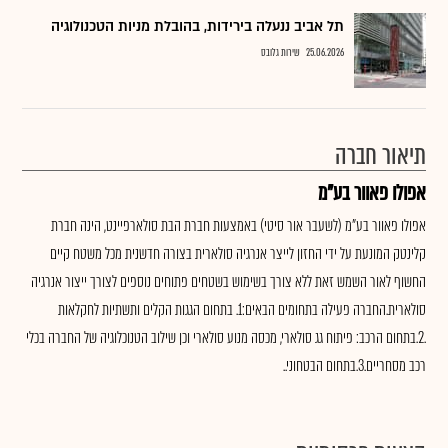
תל אביב ננעלה בירידות, בהובלת מניות הטכנולוגיה
25.06.2026
שירות גלובס
תיאור חברה
אפולו פאוור בע"מ
אפולו פאוור בע"מ (לשעבר אור סיטי) באמצעות חברת הבת סולארפיינט, הינה חברת
קלינטק המונעת על ידי החזון לייצר אנרגיה סולארית בצורה חדשנית מכל משטח קיים
החשוף לאור השמש זאת ללא צורך בשימוש בשטחים פתוחים נוספים לצורך ייצור אנרגיה
סולארית.החברה פעילה בתחומים הבאים:1. בתחום הגגות הקלים ותשתיות לחקלאות
.2.בתחום הרכב: פיתוח גג סולארי, מכסה מנוע סולארי וכן שילוב הטנוכלוגיה של החברה בכלי
רכב מסחריים.3.בתחום הבטחוני..