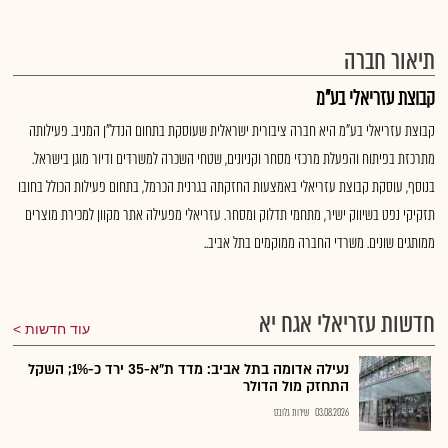
תיאור חברה
קבוצת עזריאלי בע"מ
קבוצת עזריאלי בע"מ היא חברה ציבורית ישראלית שעוסקת בתחום הנדל"ן המניב. פעילותה
מתרכזת בפיתוח והפעלת מרכזי מסחר וקניונים, שטחי השכרה למשרדים ודיור מוגן בישראל.
בנוסף, עוסקת קבוצת עזריאלי באמצעות החזקתה בגרנית הכרמל, בתחום פעילות הכולל בחובו
תזקיקי נפט בשיווק ישיר, מתחמי תדלוק ומסחר. עזריאלי מפעילה אתר מקוון למכירת מוצרים
ממותגים שונים. משרדי החברה ממוקמים בתל אביב..
חדשות עזריאלי אגח יא
עוד חדשות
נעילה אדומה בתל אביב: מדד ת"א-35 ירד כ-1%; השקל
התחזק מול הדולר
03.08.2026
שירות גלובס