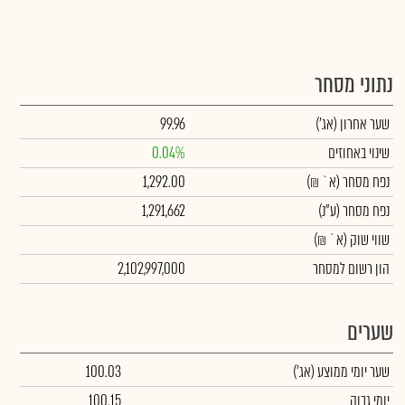
נתוני מסחר
שער אחרון
(אג')
99.96
שינוי באחוזים
0.04%
נפח מסחר
(א` ₪)
1,292.00
נפח מסחר
(ע"נ)
1,291,662
שווי שוק
(א` ₪)
הון רשום למסחר
2,102,997,000
שערים
שער יומי ממוצע
(אג')
100.03
יומי גבוה
100.15