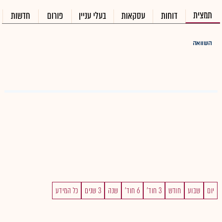
תמצית
דוחות
עסקאות
בעלי עניין
פורום
חדשות
השוואה
יום
שבוע
חודש
3 חוד'
6 חוד'
שנה
3 שנים
כל המידע