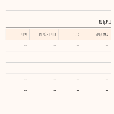
--
--
--
--
ביקוש
שער קניה
כמות
₪ שווי באלפי
שינוי
--
--
--
--
--
--
--
--
--
--
--
--
--
--
--
--
--
--
--
--