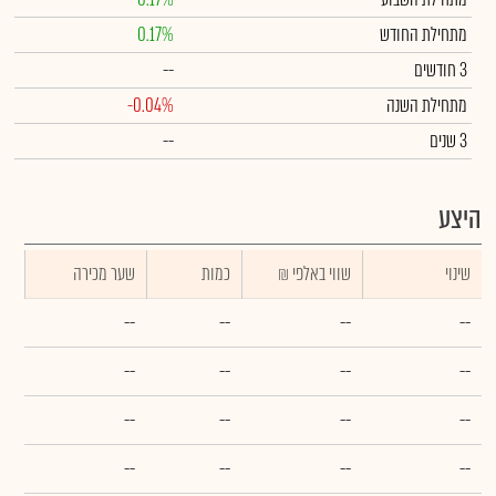
מתחילת החודש
0.17%
3 חודשים
--
מתחילת השנה
-0.04%
3 שנים
--
היצע
שינוי
₪ שווי באלפי
כמות
שער מכירה
--
--
--
--
--
--
--
--
--
--
--
--
--
--
--
--