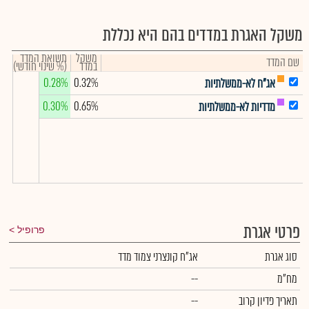
משקל האגרת במדדים בהם היא נכללת
משקל
תשואת המדד
שם המדד
במדד
(% שינוי חודשי)
0.28%
0.32%
אג"ח לא-ממשלתיות
0.30%
0.65%
מדדיות לא-ממשלתיות
פרטי אגרת
פרופיל
סוג אגרת
אג"ח קונצרני צמוד מדד
מח"מ
--
תאריך פדיון קרוב
--