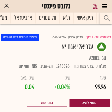
גלובס פיננסי
ראשי
תיק אישי
ת"א
וול סטריט
ארביטראז'
מט"
6/8/2026
בהשהיה של 15 דק'
עדכון אחרון
לצפות בנתונים ללא השהיה
|
עזריאלי אגח יא
AZRIELI B11
אג"ח קונצרני צמוד מדד
1243328
תל-אביב
NIS
סוף יום
שער
שינוי
שינוי באג'
0.04
+0.04%
99.96
הוסף לתיק
התראות