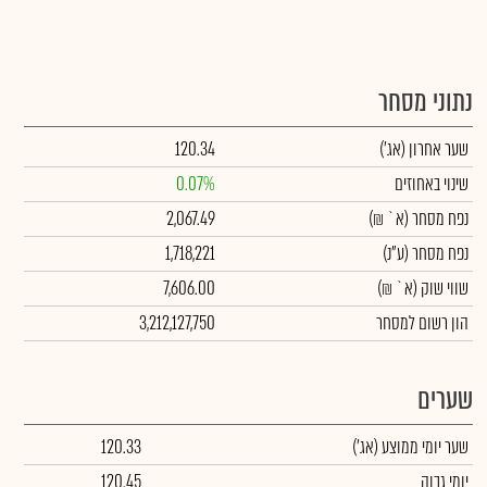
נתוני מסחר
שער אחרון
(אג')
120.34
שינוי באחוזים
0.07%
נפח מסחר
(א` ₪)
2,067.49
נפח מסחר
(ע"נ)
1,718,221
שווי שוק
(א` ₪)
7,606.00
הון רשום למסחר
3,212,127,750
שערים
שער יומי ממוצע
(אג')
120.33
יומי גבוה
120.45