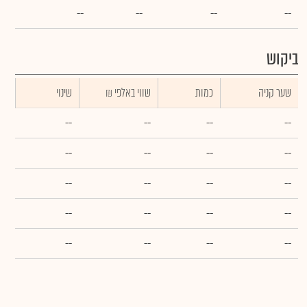
--
--
--
--
ביקוש
שער קניה
כמות
₪ שווי באלפי
שינוי
--
--
--
--
--
--
--
--
--
--
--
--
--
--
--
--
--
--
--
--