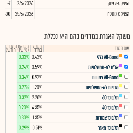
הפניקס-ע.שוק
2/6/2026
-7
הפניקס-נוסטרו
25/6/2026
14,300
משקל האגרת במדדים בהם היא נכללת
משקל
תשואת המדד
שם המדד
במדד
(% שינוי חודשי)
0.33%
0.42%
All-Bond כללי
0.24%
0.59%
אג"ח לא-ממשלתיות
0.34%
0.92%
All-Bond צמודות
0.27%
1.20%
מדדיות לא-ממשלתיות
0.32%
2.28%
תל בונד 60
0.20%
4.35%
תל בונד 40
0.30%
1.35%
תל בונד צמודות
0.29%
0.51%
תל בונד-מאגר