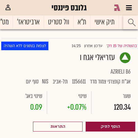
גלובס פיננסי
ראשי
תיק אישי
ת"א
וול סטריט
ארביטראז'
מט"
14:25
בהשהיה של 15 דק'
עדכון אחרון
לצפות בנתונים ללא השהיה
|
עזריאלי אגח ו
AZRIELI B6
אג"ח קונצרני צמוד מדד
1156611
תל-אביב
NIS
סוף יום
שער
שינוי
שינוי באג'
0.09
+0.07%
120.34
הוסף לתיק
התראות