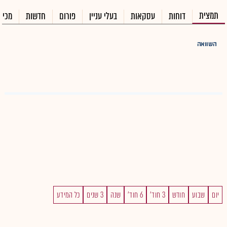
תמצית
דוחות
עסקאות
בעלי עניין
פורום
חדשות
מכיר
השוואה
יום
שבוע
חודש
3 חוד'
6 חוד'
שנה
3 שנים
כל המידע