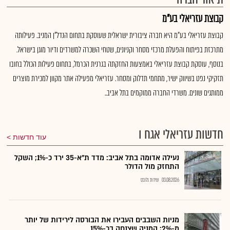
קבוצת עזריאלי בע"מ
קבוצת עזריאלי בע"מ היא חברה ציבורית ישראלית שעוסקת בתחום הנדל"ן המניב. פעילותה
מתרכזת בפיתוח והפעלת מרכזי מסחר וקניונים, שטחי השכרה למשרדים ודיור מוגן בישראל.
בנוסף, עוסקת קבוצת עזריאלי באמצעות החזקתה בגרנית הכרמל, בתחום פעילות הכולל בחובו
תזקיקי נפט בשיווק ישיר, מתחמי תדלוק ומסחר. עזריאלי מפעילה אתר מקוון למכירת מוצרים
ממותגים שונים. משרדי החברה ממוקמים בתל אביב..
חדשות עזריאלי אגח ו
עוד חדשות
נעילה אדומה בתל אביב: מדד ת"א-35 ירד כ-1%; השקל
התחזק מול הדולר
03.08.2026
שירות גלובס
מניות השבבים העבירו את הבורסה לירידות של יותר
מ-2%; המניה שצנחה בכ-15%