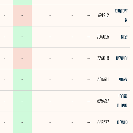
דיסקונט
-
-
-
-
--
691212
א
יצוא
704015
--
-
-
-
-
ירושלים
726018
--
-
-
-
-
לאומי
604611
--
-
-
-
-
מזרחי
-
-
-
-
--
695437
טפחות
פועלים
662577
--
-
-
-
-