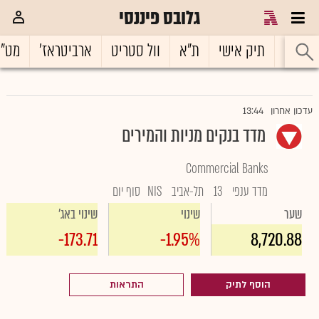
גלובס פיננסי
ראשי
תיק אישי
ת"א
וול סטריט
ארביטראז'
מט"
13:44
עדכון אחרון
מדד בנקים מניות והמירים
Commercial Banks
מדד ענפי
13
תל-אביב
NIS
סוף יום
שער
שינוי
שינוי באג'
-173.71
-1.95%
8,720.88
הוסף לתיק
התראות