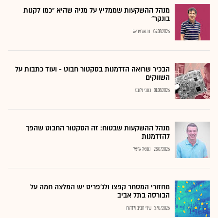
מנהל ההשקעות שממליץ על מניה שהיא "כמו לקנות
בונקר"
04.08.2026
נתנאל אריאל
הבכיר שרואה הזדמנות בסקטור חבוט - ועוד כתבות על
השווקים
01.08.2026
כתבי גלובס
מנהל ההשקעות שבטוח: זה הסקטור החבוט שהפך
להזדמנות
28.07.2026
נתנאל אריאל
מחזורי המסחר קפצו ולג'פריס יש המלצה חמה על
הבורסה בתל אביב
27.07.2026
שירי חביב-ולדהורן