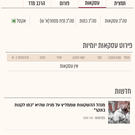
עסקאות
תמצית
פורום
הרכב מדד
סה"כ עסקאות
סה"כ כמות
סה"כ נפח מסחר
(א' ₪)
אקסל
פירוט עסקאות יומיות
מספר
שעת עסקה
מצב
שער עסקה
שינוי
כמות
נפח מסחר ב- ₪
אין עסקאות
חדשות
מנהל ההשקעות שממליץ על מניה שהיא "כמו לקנות
בונקר"
08.08.2026
כתבי גלובס