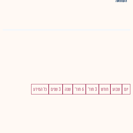
השוואה
יום
שבוע
חודש
3 חוד'
6 חוד'
שנה
3 שנים
כל המידע