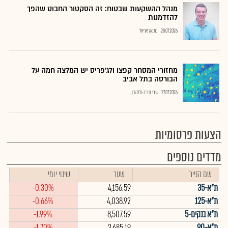
מנהל ההשקעות שבטוח: זה הסקטור החבוט שהפך
להזדמנות
28.07.2026
נתנאל אריאל
מחזורי המסחר קפצו ולג'פריס יש המלצה חמה על
הבורסה בתל אביב
27.07.2026
שירי חביב-ולדהורן
הצעות פרסומיות
מדדים נוספים
שם הנייר
שער
שינוי יומי
ת"א-35
4,156.59
-0.30%
ת"א-125
4,038.92
-0.66%
ת"א בנקים-5
8,507.59
-1.99%
ת"א-90
3,685.19
-1.70%