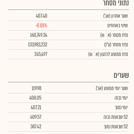
נתוני מסחר
שער אחרון
(אג')
407.40
שינוי באחוזים
-0.01%
נפח מסחר
(א` ₪)
160,749.34
נפח מסחר
(ע"נ)
133,983,232
נפח ממוצע לרבעון (א` ₪)
245,497
שערים
שער יומי ממוצע
(אג')
119.98
יומי גבוה
408.05
יומי נמוך
407.21
52 שבועות גבוה
409.57
52 שבועות נמוך
387.42