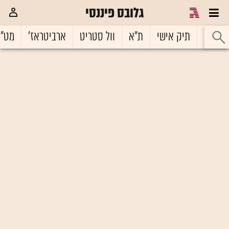
גלובס פיננסי
ראשי
תיק אישי
ת"א
וול סטריט
ארביטראז'
מט"