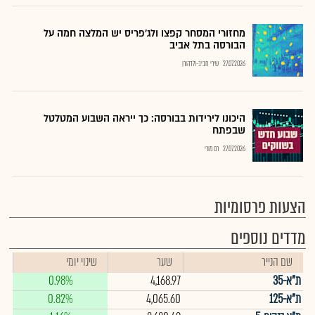
מחזורי המסחר קפצו ולג'פריס יש המלצה חמה על
הבורסה בתל אביב
27.07.2026
שירי חביב-ולדהורן
היכונו לירידות בבורסה: כך ייראה השבוע המטלטל
שבפתח
27.07.2026
רם מורי
הצעות פרסומיות
מדדים נוספים
שם הנייר
שער
שינוי יומי
ת"א-35
4,168.97
0.98%
ת"א-125
4,065.60
0.82%