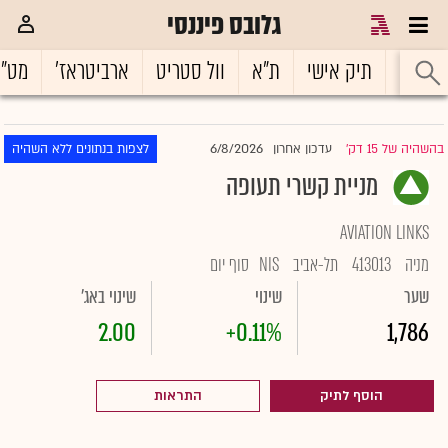
גלובס פיננסי
ראשי
תיק אישי
ת"א
וול סטריט
ארביטראז'
מט"
6/8/2026
בהשהיה של 15 דק'
עדכון אחרון
לצפות בנתונים ללא השהיה
|
מניית קשרי תעופה
AVIATION LINKS
מניה
413013
תל-אביב
NIS
סוף יום
שער
שינוי
שינוי באג'
2.00
+0.11%
1,786
הוסף לתיק
התראות