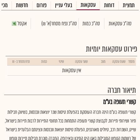
עסקאות
תמצית
דוחות
בעלי עניין
פורום
חדשות
מכיר
סה"כ עסקאות
סה"כ כמות
סה"כ נפח מסחר
(א' ₪)
אקסל
פירוט עסקאות יומיות
מספר
שעת עסקה
מצב
שער עסקה
שינוי
כמות
נפח מסחר ב- ₪
אין עסקאות
תיאור חברה
קשרי תעופה בע"מ
קשרי תעופה בע"מ הינה חברה העוסקת בהפעלת טיסות שכר יוצאות ונכנסות, בשיווק חבילות
תיור ושירותי תיירות. לקבוצת קשרי תעופה התמחות בכל תחומי התיירות לרבות תיירות בישראל,
שייט, השכרות רכב, טיולים מאורגנים, הפעלת טיסות יוצאות ונכנסות ונציגתם הבלעדית בישראל
של רשתות הנופש המובילות באגן הים התיכון ובאירופה. החברה מוכרת חבילות תיירות ונופש